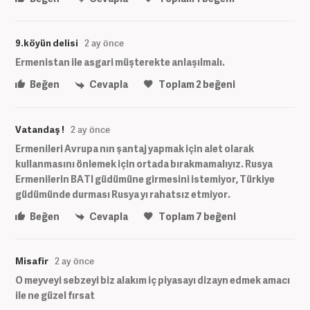
9.köyün delisi
2 ay önce
Ermenistan ile asgari müşterekte anlaşılmalı.
Beğen
Cevapla
Toplam
2
beğeni
Vatandaş !
2 ay önce
Ermenileri Avrupa nın şantaj yapmak için alet olarak
kullanmasını önlemek için ortada bırakmamalıyız. Rusya
Ermenilerin BATI güdümüne girmesini istemiyor, Türkiye
güdümünde durması Rusya yı rahatsız etmiyor.
Beğen
Cevapla
Toplam
7
beğeni
Misafir
2 ay önce
O meyveyi sebzeyi biz alakım iç piyasayı dizayn edmek amacı
ile ne güzel fırsat