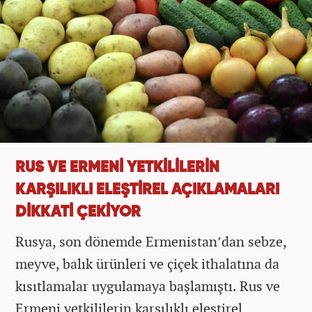
RUS VE ERMENİ YETKİLİLERİN
KARŞILIKLI ELEŞTİREL AÇIKLAMALARI
DİKKATİ ÇEKİYOR
Rusya, son dönemde Ermenistan’dan sebze,
meyve, balık ürünleri ve çiçek ithalatına da
kısıtlamalar uygulamaya başlamıştı. Rus ve
Ermeni yetkililerin karşılıklı eleştirel