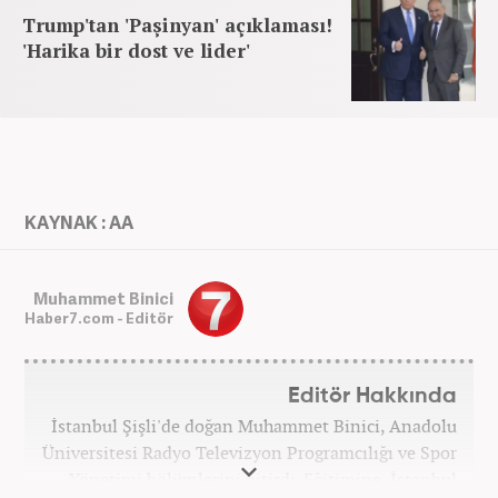
Trump'tan 'Paşinyan' açıklaması!
'Harika bir dost ve lider'
KAYNAK : AA
Muhammet Binici
Haber7.com - Editör
Editör Hakkında
İstanbul Şişli'de doğan Muhammet Binici, Anadolu
Üniversitesi Radyo Televizyon Programcılığı ve Spor
Yönetimi bölümlerini bitirdi. Eğitimine, İstanbul