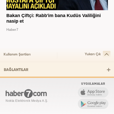
Bakan Çiftçi: Rabb'im bana Kudüs Valiliğini
nasip et
Haber7
Yukarı Çık
Kullanım Şartları
BAĞLANTILAR
UYGULAMALAR
Nokta Elektronik Medya A.Ş.