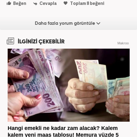
Beğen
Cevapla
Toplam
8
beğeni
Daha fazla yorum görüntüle
İLGİNİZİ ÇEKEBİLİR
Makroo
Hangi emekli ne kadar zam alacak? Kalem
kalem yeni maaş tablosu! Memura yüzde 5