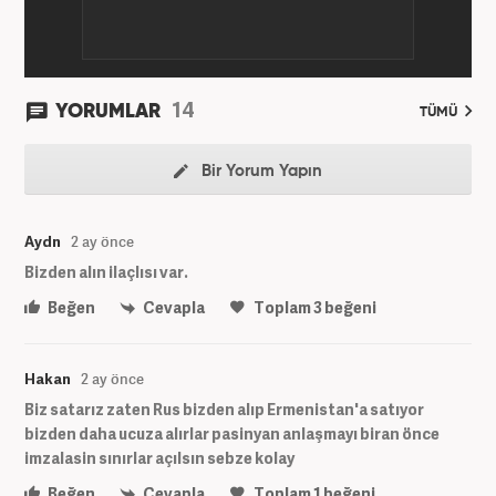
14
YORUMLAR
TÜMÜ
Bir Yorum Yapın
Aydn
2 ay önce
Bizden alın ilaçlısı var.
Beğen
Cevapla
Toplam
3
beğeni
Hakan
2 ay önce
Biz satarız zaten Rus bizden alıp Ermenistan'a satıyor
bizden daha ucuza alırlar pasinyan anlaşmayı biran önce
imzalasin sınırlar açılsın sebze kolay
Beğen
Cevapla
Toplam
1
beğeni