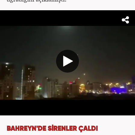
BAHREYN'DE SİRENLER ÇALDI