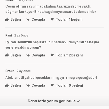
Cesur ol İran savunmada kalma, taaruza geçme vakti.
düşman korkuyor Bir daha gelmeye cesaret edemesinler
Beğen
Cevapla
Toplam
1
beğeni
Fani
2 ay önce
Ey İran Domuzun başı israildir neden vurmuyorsu da başka
yerlere saldırıyorsun?
Beğen
Cevapla
Toplam
2
beğeni
Ersun
2 ay önce
Abd, lanetli yahudi çocuklarının gayr-ı meşru çocuğudur!
Beğen
Cevapla
Toplam
9
beğeni
Daha fazla yorum görüntüle