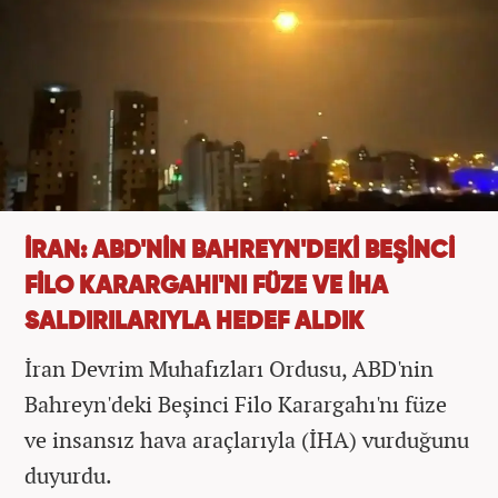
İRAN: ABD'NİN BAHREYN'DEKİ BEŞİNCİ
FİLO KARARGAHI'NI FÜZE VE İHA
SALDIRILARIYLA HEDEF ALDIK
İran Devrim Muhafızları Ordusu, ABD'nin
Bahreyn'deki Beşinci Filo Karargahı'nı füze
ve insansız hava araçlarıyla (İHA) vurduğunu
duyurdu.