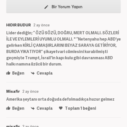
Bir Yorum Yapın
HIDIR BUDUR
2 ay önce
Lider dediğin; “ ÖZÜ SÖZÜ, DOĞRU, MERT OLMALI. SÖZLERİ
İLE VE EYLEMLERİ UYUMLU OLMALI. " “Netenyahu hep ABD’ye
gelirken KİRLİ ÇAMAŞIRLARINI BEYAZ SARAYA GETİRİYOR,
BURDA YIKATIYOR” şikayetvari cümlesini kurabilmişti
geçmişte Trumpt, İsrail'in kapı kulu gibi davranması ABD
halkı namına üzücü bir durum.
Beğen
Cevapla
Misafir
2 ay önce
Amerika şeytanı orta doğuda defolmadıkça huzur gelmez
Beğen
Cevapla
Toplam
1
beğeni
misafir
2 ay önce