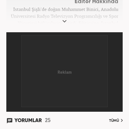
Editör Hakkında
İstanbul Şişli'de doğan Muhammet Binici, Anadolu
Üniversitesi Radyo Televizyon Programcılığı ve Spor
Yönetimi bölümlerini bitirdi. Eğitimine, İstanbul
Üniversitesi Halkla İlişkiler bölümünde devam
etmektedir. Gazeteciliğe 2012 yılında yerel haber
siteleri ve yerel gazetelerde başladı. Gündem,
Magazin alanlarında editör-muhabirlik yaptı. 2016
yılında Yeni Akit Gazetesi'nde bir yıl muhabirlik
yaptıktan sonra, 2020 Eylül itibariyle Haber7'de
'Gündem Editörü' olarak görevine devam
etmektedir.
25
YORUMLAR
TÜMÜ