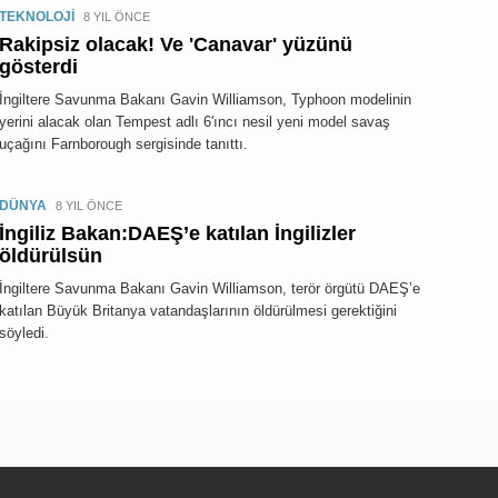
TEKNOLOJİ
8 YIL ÖNCE
Rakipsiz olacak! Ve 'Canavar' yüzünü
gösterdi
İngiltere Savunma Bakanı Gavin Williamson, Typhoon modelinin
yerini alacak olan Tempest adlı 6'ıncı nesil yeni model savaş
uçağını Farnborough sergisinde tanıttı.
DÜNYA
8 YIL ÖNCE
İngiliz Bakan:DAEŞ’e katılan İngilizler
öldürülsün
İngiltere Savunma Bakanı Gavin Williamson, terör örgütü DAEŞ’e
katılan Büyük Britanya vatandaşlarının öldürülmesi gerektiğini
söyledi.