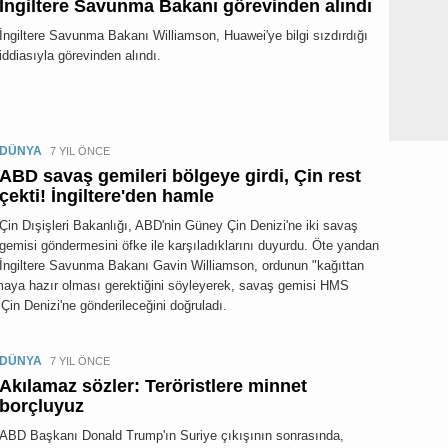
İngiltere Savunma Bakanı görevinden alındı
İngiltere Savunma Bakanı Williamson, Huawei'ye bilgi sızdırdığı
iddiasıyla görevinden alındı.
DÜNYA
7 YIL ÖNCE
ABD savaş gemileri bölgeye girdi, Çin rest
çekti! İngiltere'den hamle
Çin Dışişleri Bakanlığı, ABD'nin Güney Çin Denizi'ne iki savaş
gemisi göndermesini öfke ile karşıladıklarını duyurdu. Öte yandan
İngiltere Savunma Bakanı Gavin Williamson, ordunun "kağıttan
nmaya hazır olması gerektiğini söyleyerek, savaş gemisi HMS
 Çin Denizi'ne gönderileceğini doğruladı.
DÜNYA
7 YIL ÖNCE
Akılamaz sözler: Teröristlere minnet
borçluyuz
ABD Başkanı Donald Trump'ın Suriye çıkışının sonrasında,