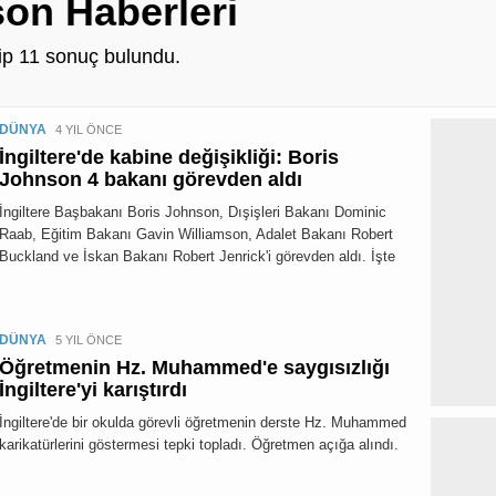
on Haberleri
hip
11
sonuç bulundu.
DÜNYA
4 YIL ÖNCE
İngiltere'de kabine değişikliği: Boris
Johnson 4 bakanı görevden aldı
İngiltere Başbakanı Boris Johnson, Dışişleri Bakanı Dominic
Raab, Eğitim Bakanı Gavin Williamson, Adalet Bakanı Robert
Buckland ve İskan Bakanı Robert Jenrick'i görevden aldı. İşte
DÜNYA
5 YIL ÖNCE
Öğretmenin Hz. Muhammed'e saygısızlığı
İngiltere'yi karıştırdı
İngiltere'de bir okulda görevli öğretmenin derste Hz. Muhammed
karikatürlerini göstermesi tepki topladı. Öğretmen açığa alındı.