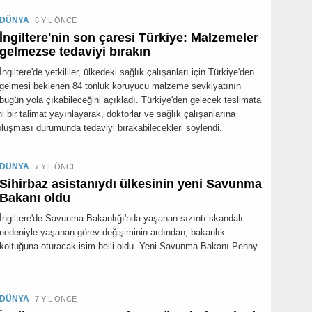
DÜNYA
6 YIL ÖNCE
İngiltere'nin son çaresi Türkiye: Malzemeler
gelmezse tedaviyi bırakın
İngiltere'de yetkililer, ülkedeki sağlık çalışanları için Türkiye'den
gelmesi beklenen 84 tonluk koruyucu malzeme sevkiyatının
bugün yola çıkabileceğini açıkladı. Türkiye'den gelecek teslimata
i bir talimat yayınlayarak, doktorlar ve sağlık çalışanlarına
 oluşması durumunda tedaviyi bırakabilecekleri söylendi.
DÜNYA
7 YIL ÖNCE
Sihirbaz asistanıydı ülkesinin yeni Savunma
Bakanı oldu
İngiltere'de Savunma Bakanlığı'nda yaşanan sızıntı skandalı
nedeniyle yaşanan görev değişiminin ardından, bakanlık
koltuğuna oturacak isim belli oldu. Yeni Savunma Bakanı Penny
DÜNYA
7 YIL ÖNCE