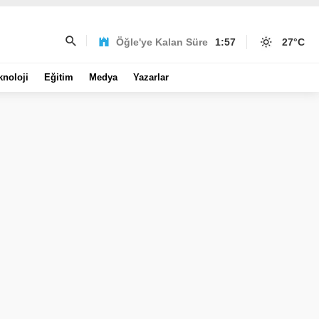
Öğle'ye Kalan Süre
1:57
27
°C
knoloji
Eğitim
Medya
Yazarlar