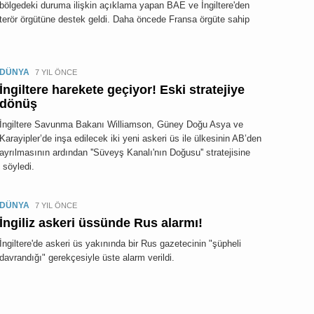
bölgedeki duruma ilişkin açıklama yapan BAE ve İngiltere'den
terör örgütüne destek geldi. Daha öncede Fransa örgüte sahip
DÜNYA
7 YIL ÖNCE
İngiltere harekete geçiyor! Eski stratejiye
dönüş
İngiltere Savunma Bakanı Williamson, Güney Doğu Asya ve
Karayipler’de inşa edilecek iki yeni askeri üs ile ülkesinin AB’den
ayrılmasının ardından ''Süveyş Kanalı'nın Doğusu'' stratejisine
 söyledi.
DÜNYA
7 YIL ÖNCE
İngiliz askeri üssünde Rus alarmı!
İngiltere'de askeri üs yakınında bir Rus gazetecinin "şüpheli
davrandığı" gerekçesiyle üste alarm verildi.