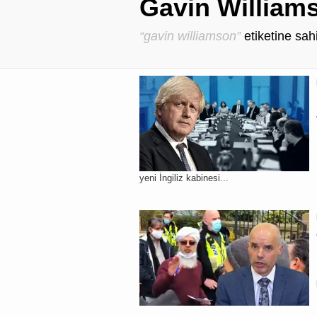
Gavin Williams
“gavin williamson”
etiketine sa
yeni İngiliz kabinesi...