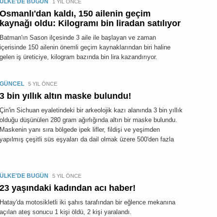
ÜLKE'DE BUGÜN
1 YIL ÖNCE
Osmanlı'dan kaldı, 150 ailenin geçim
kaynağı oldu: Kilogramı bin liradan satılıyor
Batman'ın Sason ilçesinde 3 aile ile başlayan ve zaman
içerisinde 150 ailenin önemli geçim kaynaklarından biri haline
gelen iş üreticiye, kilogram bazında bin lira kazandırıyor.
GÜNCEL
5 YIL ÖNCE
3 bin yıllık altın maske bulundu!
Çin'in Sichuan eyaletindeki bir arkeolojik kazı alanında 3 bin yıllık
olduğu düşünülen 280 gram ağırlığında altın bir maske bulundu.
Maskenin yanı sıra bölgede ipek lifler, fildişi ve yeşimden
yapılmış çeşitli süs eşyaları da dail olmak üzere 500'den fazla
ÜLKE'DE BUGÜN
5 YIL ÖNCE
23 yaşındaki kadından acı haber!
Hatay'da motosikletli iki şahıs tarafından bir eğlence mekanına
açılan ateş sonucu 1 kişi öldü, 2 kişi yaralandı.