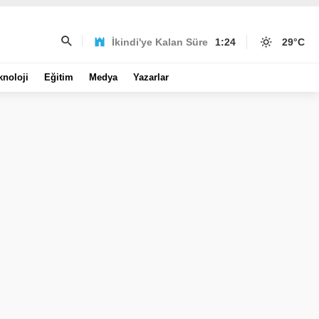
İkindi'ye Kalan Süre
1:24
29
°C
knoloji
Eğitim
Medya
Yazarlar