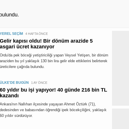
bulundu.
YEREL SEÇİM
4 HAFTA ÖNCE
Gelir kapısı oldu! Bir dönüm arazide 5
asgari ücret kazanıyor
Ordu'da pek böceği yetiştiriciliği yapan Veysel Yetişen, bir dönüm
araziden bu yıl yaklaşık 130 bin lira gelir elde ettiklerini belirterek
üreticilere çağrıda bulundu.
ÜLKE'DE BUGÜN
1 AY ÖNCE
60 yıldır bu işi yapıyor! 40 günde 216 bin TL
kazandı
Ankara'nın Nallıhan ilçesinde yaşayan Ahmet Öztürk (71),
dedesinden ve babasından öğrendiği ipek böcekçiliğini, yaklaşık
60 yıldır sürdürüyor.