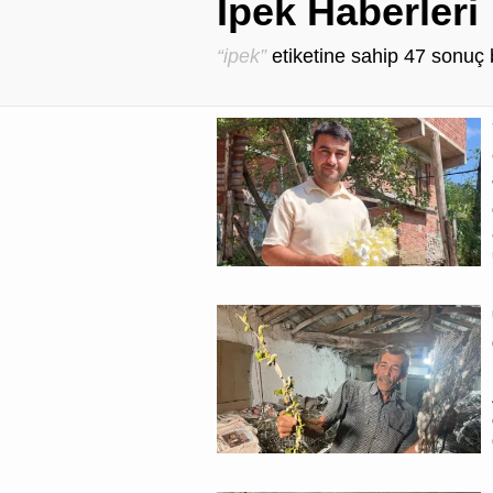
İpek Haberleri
“ipek”
etiketine sahip
47
sonuç 