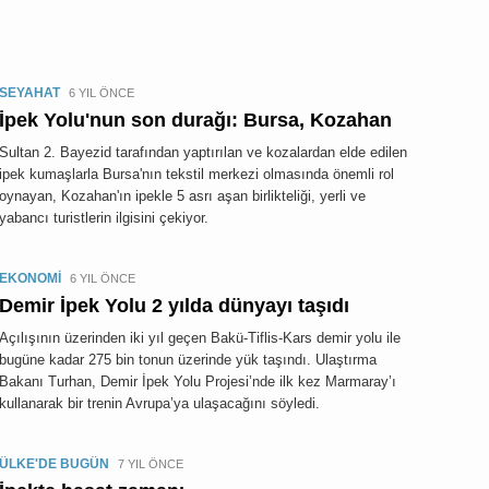
SEYAHAT
6 YIL ÖNCE
İpek Yolu'nun son durağı: Bursa, Kozahan
Sultan 2. Bayezid tarafından yaptırılan ve kozalardan elde edilen
ipek kumaşlarla Bursa'nın tekstil merkezi olmasında önemli rol
oynayan, Kozahan'ın ipekle 5 asrı aşan birlikteliği, yerli ve
yabancı turistlerin ilgisini çekiyor.
EKONOMİ
6 YIL ÖNCE
Demir İpek Yolu 2 yılda dünyayı taşıdı
Açılışının üzerinden iki yıl geçen Bakü-Tiflis-Kars demir yolu ile
bugüne kadar 275 bin tonun üzerinde yük taşındı. Ulaştırma
Bakanı Turhan, Demir İpek Yolu Projesi’nde ilk kez Marmaray’ı
kullanarak bir trenin Avrupa’ya ulaşacağını söyledi.
ÜLKE'DE BUGÜN
7 YIL ÖNCE