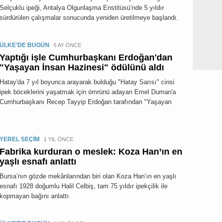
Selçuklu ipeği, Antalya Olgunlaşma Enstitüsü’nde 5 yıldır
sürdürülen çalışmalar sonucunda yeniden üretilmeye başlandı.
ÜLKE'DE BUGÜN
6 AY ÖNCE
Yaptığı işle Cumhurbaşkanı Erdoğan'dan
"Yaşayan İnsan Hazinesi" ödülünü aldı
Hatay'da 7 yıl boyunca arayarak bulduğu "Hatay Sarısı" cinsi
ipek böceklerini yaşatmak için ömrünü adayan Emel Duman'a
Cumhurbaşkanı Recep Tayyip Erdoğan tarafından "Yaşayan
YEREL SEÇİM
1 YIL ÖNCE
Fabrika kurduran o meslek: Koza Han’ın en
yaşlı esnafı anlattı
Bursa’nın gözde mekânlarından biri olan Koza Han’ın en yaşlı
esnafı 1928 doğumlu Halil Celbiş, tam 75 yıldır ipekçilik ile
kopmayan bağını anlattı.