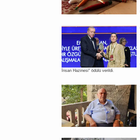
İnsan Hazinesi" ödülü verildi.