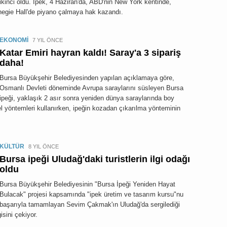
ikinci oldu. İpek, 4 Haziran'da, ABD'nin New York kentinde,
negie Hall'de piyano çalmaya hak kazandı.
EKONOMİ
7 YIL ÖNCE
Katar Emiri hayran kaldı! Saray'a 3 sipariş
daha!
Bursa Büyükşehir Belediyesinden yapılan açıklamaya göre,
Osmanlı Devleti döneminde Avrupa saraylarını süsleyen Bursa
ipeği, yaklaşık 2 asır sonra yeniden dünya saraylarında boy
 yöntemleri kullanırken, ipeğin kozadan çıkarılma yönteminin
KÜLTÜR
8 YIL ÖNCE
Bursa ipeği Uludağ'daki turistlerin ilgi odağı
oldu
Bursa Büyükşehir Belediyesinin "Bursa İpeği Yeniden Hayat
Bulacak" projesi kapsamında "ipek üretim ve tasarım kursu"nu
başarıyla tamamlayan Sevim Çakmak'ın Uludağ'da sergilediği
gisini çekiyor.