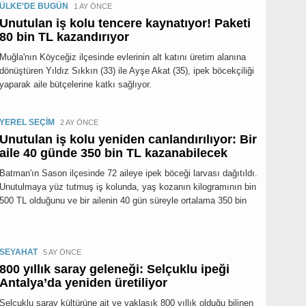
ÜLKE'DE BUGÜN
1 AY ÖNCE
Unutulan iş kolu tencere kaynatıyor! Paketi
80 bin TL kazandırıyor
Muğla'nın Köyceğiz ilçesinde evlerinin alt katını üretim alanına
dönüştüren Yıldız Sıkkın (33) ile Ayşe Akat (35), ipek böcekçiliği
yaparak aile bütçelerine katkı sağlıyor.
YEREL SEÇİM
2 AY ÖNCE
Unutulan iş kolu yeniden canlandırılıyor: Bir
aile 40 günde 350 bin TL kazanabilecek
Batman'ın Sason ilçesinde 72 aileye ipek böceği larvası dağıtıldı.
Unutulmaya yüz tutmuş iş kolunda, yaş kozanın kilogramının bin
500 TL olduğunu ve bir ailenin 40 gün süreyle ortalama 350 bin
SEYAHAT
5 AY ÖNCE
800 yıllık saray geleneği: Selçuklu ipeği
Antalya’da yeniden üretiliyor
Selçuklu saray kültürüne ait ve yaklaşık 800 yıllık olduğu bilinen