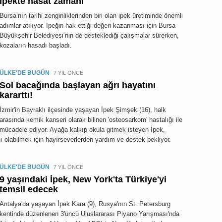
İpekte hasat zamanı
Bursa’nın tarihi zenginliklerinden biri olan ipek üretiminde önemli
adımlar atılıyor. İpeğin hak ettiği değeri kazanması için Bursa
Büyükşehir Belediyesi’nin de desteklediği çalışmalar sürerken,
kozaların hasadı başladı.
ÜLKE'DE BUGÜN
7 YIL ÖNCE
Sol bacağında başlayan ağrı hayatını
kararttı!
İzmir'in Bayraklı ilçesinde yaşayan İpek Şimşek (16), halk
arasında kemik kanseri olarak bilinen 'osteosarkom' hastalığı ile
mücadele ediyor. Ayağa kalkıp okula gitmek isteyen İpek,
nı olabilmek için hayırseverlerden yardım ve destek bekliyor.
ÜLKE'DE BUGÜN
7 YIL ÖNCE
9 yaşındaki İpek, New York'ta Türkiye'yi
temsil edecek
Antalya'da yaşayan İpek Kara (9), Rusya'nın St. Petersburg
kentinde düzenlenen 3'üncü Uluslararası Piyano Yarışması'nda