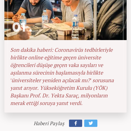
01 .
Son dakika haberi: Coronavirüs tedbirleriyle
birlikte online eğitime geçen üniversite
öğrencileri düşüşe geçen vaka sayıları ve
aşılanma sürecinin başlamasıyla birlikte
'üniversiteler yeniden açılacak mı?' sorusuna
yanıt arıyor. Yükseköğretim Kurulu (YÖK)
Başkanı Prof. Dr. Yekta Saraç, milyonların
merak ettiği soruya yanıt verdi.
Haberi Paylaş