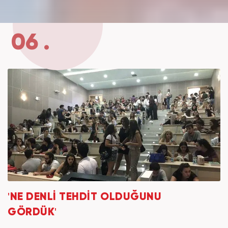
06 .
'NE DENLİ TEHDİT OLDUĞUNU
GÖRDÜK'