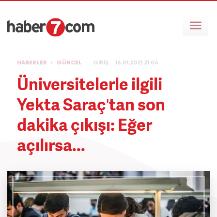
HABERLER
GÜNCEL
GİRİŞ
16.01.2021 21:04
Üniversitelerle ilgili
Yekta Saraç'tan son
dakika çıkışı: Eğer
açılırsa...