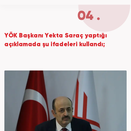
04 .
YÖK Başkanı Yekta Saraç yaptığı
açıklamada şu ifadeleri kullandı;