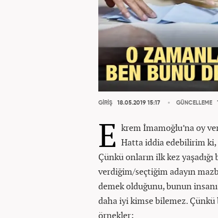
GİRİŞ
18.05.2019 15:17
GÜNCELLEME
E
krem İmamoğlu’na oy ver
Hatta iddia edebilirim ki
Çünkü onların ilk kez yaşadığı
verdiğim/seçtiğim adayın mazb
demek olduğunu, bunun insanı n
daha iyi kimse bilemez. Çünkü 
örnekler;