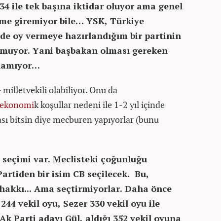
34 ile tek başına iktidar oluyor ama genel
ime giremiyor bile… YSK, Türkiye
 de oy vermeye hazırlandığım bir partinin
kmuyor. Yani başbakan olması gereken
olamıyor…
milletvekili olabiliyor. Onu da
ekonomi
k koşullar nedeni ile 1-2 yıl içinde
ası bitsin diye mecburen yapıyorlar (bunu
 seçimi var. Meclisteki çoğunluğu
artiden bir isim CB seçilecek. Bu,
 hakkı... Ama seçtirmiyorlar. Daha önce
244 vekil oyu, Sezer 330 vekil oyu ile
k Parti adayı Gül, aldığı 352 vekil oyuna