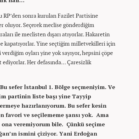
lik hali…
u RP’den sonra kurulan Fazilet Partisine
er oluyor. Seçerek meclise gönderdiğim
naraları ile meclisten dışarı atıyorlar. Hakaretin
de kapatıyorlar. Yine seçtiğim milletvekilleri için
i verdiğim oyları yine yok sayıyor, hepsini çöpe
et ediyorlar. Her defasında… Çaresizlik
. Bu sefer İstanbul 1. Bölge seçmeniyim. Ve
im partinin liste başı yine Tayyip
ermeye hazırlanıyorum. Bu sefer kesin
ten favori ve seçilememe şansı yok. Ama
 ona veremiyorum bile. Çünkü seçime
ğan’ın ismini çiziyor. Yani Erdoğan