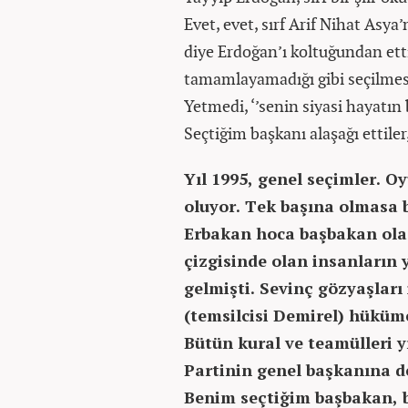
Evet, evet, sırf Arif Nihat Asya
diye Erdoğan’ı koltuğundan etti
tamamlayamadığı gibi seçilmesi
Yetmedi, ‘’senin siyasi hayatın 
Seçtiğim başkanı alaşağı ettile
Yıl 1995, genel seçimler. O
oluyor. Tek başına olmasa 
Erbakan hoca başbakan olaca
çizgisinde olan insanların y
gelmişti. Sevinç gözyaşlar
(temsilcisi Demirel) hüküm
Bütün kural ve teamülleri 
Partinin genel başkanına de
Benim seçtiğim başbakan, 