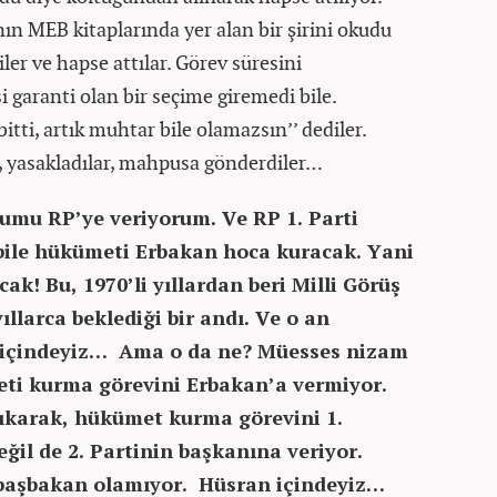
’nın MEB kitaplarında yer alan bir şirini okudu
ler ve hapse attılar. Görev süresini
 garanti olan bir seçime giremedi bile.
bitti, artık muhtar bile olamazsın’’ dediler.
r, yasakladılar, mahpusa gönderdiler…
yumu RP’ye veriyorum. Ve RP 1. Parti
bile hükümeti Erbakan hoca kuracak. Yani
k! Bu, 1970’li yıllardan beri Milli Görüş
ıllarca beklediği bir andı. Ve o an
ı içindeyiz… Ama o da ne? Müesses nizam
eti kurma görevini Erbakan’a vermiyor.
yıkarak, hükümet kurma görevini 1.
ğil de 2. Partinin başkanına veriyor.
başbakan olamıyor. Hüsran içindeyiz…