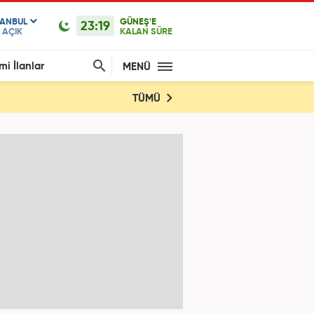
TANBUL
GÜNEŞ'E
23:19
AÇIK
KALAN SÜRE
mi İlanlar
MENÜ
TÜMÜ