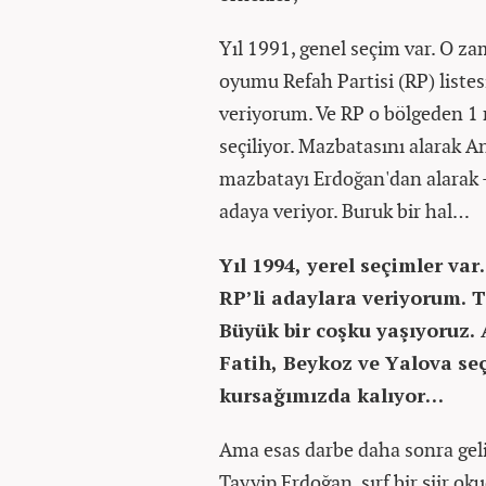
Yıl 1991, genel seçim var. O z
oyumu Refah Partisi (RP) listes
veriyorum. Ve RP o bölgeden 1 m
seçiliyor. Mazbatasını alarak 
mazbatayı Erdoğan'dan alarak –te
adaya veriyor. Buruk bir hal…
Yıl 1994, yerel seçimler v
RP’li adaylara veriyorum. T
Büyük bir coşku yaşıyoruz.
Fatih, Beykoz ve Yalova se
kursağımızda kalıyor…
Ama esas darbe daha sonra geli
Tayyip Erdoğan, sırf bir şiir ok