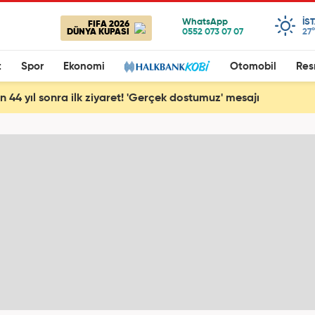
IS
FIFA 2026
DÜNYA KUPASI
27°
t
Spor
Ekonomi
Otomobil
Res
en 44 yıl sonra ilk ziyaret! 'Gerçek dostumuz' mesajı