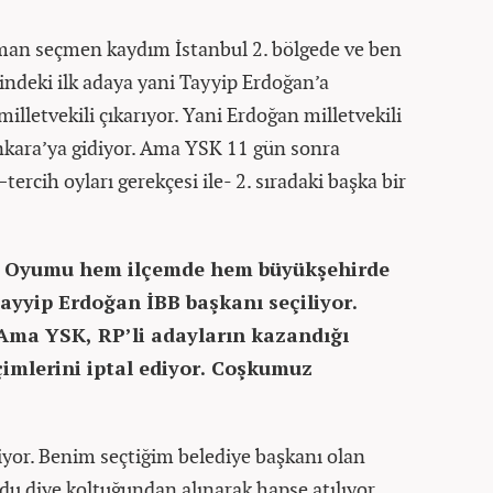
aman seçmen kaydım İstanbul 2. bölgede ve ben
indeki ilk adaya yani Tayyip Erdoğan’a
illetvekili çıkarıyor. Yani Erdoğan milletvekili
Ankara’ya gidiyor. Ama YSK 11 gün sonra
rcih oyları gerekçesi ile- 2. sıradaki başka bir
ar. Oyumu hem ilçemde hem büyükşehirde
ayyip Erdoğan İBB başkanı seçiliyor.
 Ama YSK, RP’li adayların kazandığı
çimlerini iptal ediyor. Coşkumuz
yor. Benim seçtiğim belediye başkanı olan
udu diye koltuğundan alınarak hapse atılıyor.