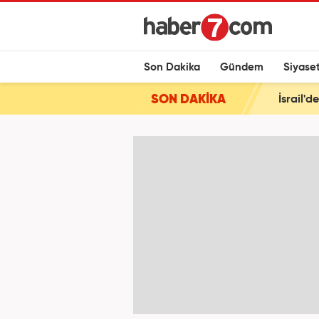
Son Dakika
Gündem
Siyase
SON DAKİKA
İsrail'd