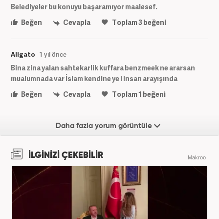
Belediyeler bu konuyu başaramıyor maalesef.
Beğen
Cevapla
Toplam
3
beğeni
Aligato
1 yıl önce
Bina zina yalan sahtekarlik kuffara benzmeek ne ararsan
mualumnada var İslam kendine ye i insan arayışında
Beğen
Cevapla
Toplam
1
beğeni
Daha fazla yorum görüntüle
İLGİNİZİ ÇEKEBİLİR
Makroo