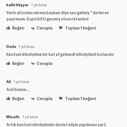
kalbi hüşyar
1 yıl önce
Yerin altından ekrem başkan diye ses gelmiş " derlerse
şaşırmam. Espri bitti geçmiş olsun istanbul
Beğen
Cevapla
Toplam
1
beğeni
Dede
1 yıl önce
Kentsel dönüşüme bir kat af gelmedi dönüşümü hızlandır
Beğen
Cevapla
Ali
1 yıl önce
Acil önlem...
Beğen
Cevapla
Toplam
1
beğeni
Misafir
1 yıl önce
Artık kentsel dönüşümün devlet eliyle yapılması şart.