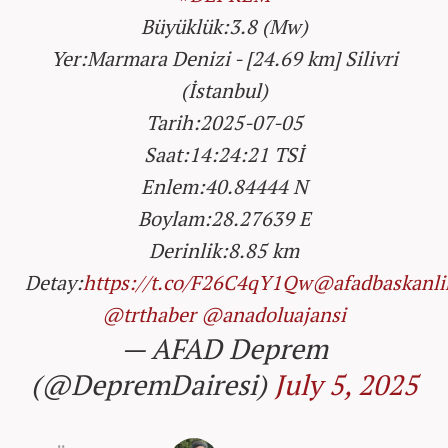
Büyüklük:3.8 (Mw)
Yer:Marmara Denizi - [24.69 km] Silivri
(İstanbul)
Tarih:2025-07-05
Saat:14:24:21 TSİ
Enlem:40.84444 N
Boylam:28.27639 E
Derinlik:8.85 km
Detay:
https://t.co/F26C4qY1Qw
@afadbaskanli
@trthaber
@anadoluajansi
— AFAD Deprem
(@DepremDairesi)
July 5, 2025