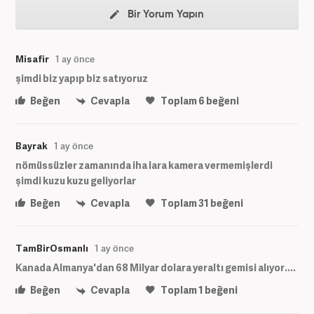
Bir Yorum Yapın
Misafir
1 ay önce
şimdi biz yapıp biz satıyoruz
Beğen
Cevapla
Toplam
6
beğeni
Bayrak
1 ay önce
nömüssüzler zamanında iha lara kamera vermemişlerdi
şimdi kuzu kuzu geliyorlar
Beğen
Cevapla
Toplam
31
beğeni
TamBirOsmanlı
1 ay önce
Kanada Almanya'dan 68 Milyar dolara yeraltı gemisi alıyor....
Beğen
Cevapla
Toplam
1
beğeni