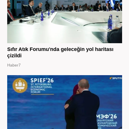
Sıfır Atık Forumu'nda geleceğin yol haritası
çizildi
Haber7