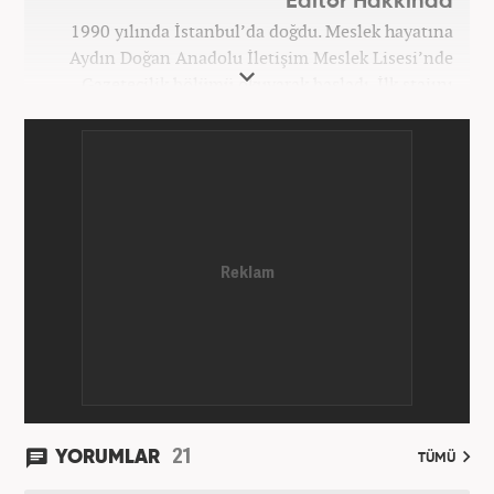
Editör Hakkında
1990 yılında İstanbul’da doğdu. Meslek hayatına
Aydın Doğan Anadolu İletişim Meslek Lisesi’nde
Gazetecilik bölümü okuyarak başladı. İlk stajını
Hürriyet Gazetesi’nde yaptı. Üniversiteyi ise
İstanbul Üniversitesi Radyo Televizyon Yayımcılığı
bölümünde tamamladı. 2009 yılında Milliyet
Gazetesi’nde internet haberciliğine başladı. 15
senelik kariyerinde çok sayıda gazete, haber portalı
ve televizyon bulunmaktadır. Meslek hayatına
Haber7.com’da “Gündem Editörü” olarak devam
etmektedir. Evli ve 2 çocuk annesidir.
21
YORUMLAR
TÜMÜ