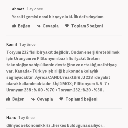
ahmet
1 ay önce
Yeralti gemisi nasıl bir şey ola ki. İlk defa duydum.
Beğen
Cevapla
Toplam
5
beğeni
Kamil
1 ay önce
Toryum 232 fisil bir yakıt değildir , Ondan enerji üretebilmek
için Uranyum ve Plütonyum bazlı fisil yakıt üreten
teknolojiye sahip ülkenin desteğine ve ortaklığına ihtiyaç
var . Kanada - Türkiye işbirliği bu konuda kolaylık
sağlayacaktır . Ayrıca CANDU reaktörü , U 238 i de yakıt
olarak kullanılmaktadır . Üçlü MOX ; Plütonyum % 5 -7 +
Uranyum 238 ; % 60 - %70 + Toryum 232 ; %20 - %30 .
Beğen
Cevapla
Toplam
9
beğeni
Hans
1 ay önce
dünyada ekonomik kriz..herkes bulduğuna saılıyor..