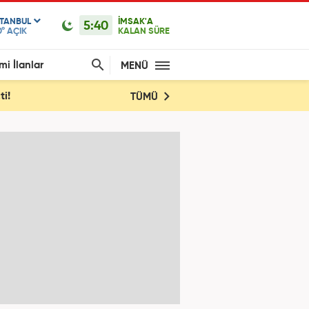
STANBUL
İMSAK'A
5:40
0°
AÇIK
KALAN SÜRE
mi İlanlar
MENÜ
ti!
TÜMÜ