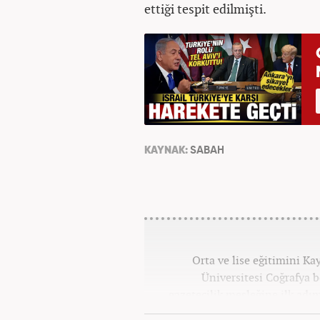
ettiği tespit edilmişti.
KAYNAK:
SABAH
Orta ve lise eğitimini K
Üniversitesi Coğrafya
gazetecilik mesleğine ilk adım
tüm kategorilerde görev ya