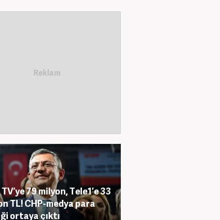
 TV’ye 79 milyon, Tele1’e 33
on TL! CHP-medya para
iği ortaya çıktı