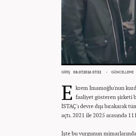
GİRİŞ
08.07.2026 07:32
GÜNCELLEME
E
krem İmamoğlu'nun kurd
faaliyet gösteren şirketi 
İSTAÇ'ı devre dışı bırakarak 
açtı. 2021 ile 2025 arasında 11
İşte bu vurgunun mimarlarınd