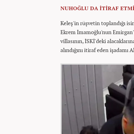
NUHOĞLU DA İTİRAF ETMİ
Keleş'in rüşvetin toplandığı isi
Ekrem İmamoğlu'nun Emirgan'da
villasının, İSKİ'deki alacakların
alındığını itiraf eden işadamı A