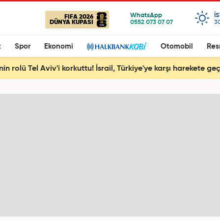
I
FIFA 2026
DÜNYA KUPASI
3
t
Spor
Ekonomi
Otomobil
Res
nin rolü Tel Aviv'i korkuttu! İsrail, Türkiye'ye karşı harekete geç