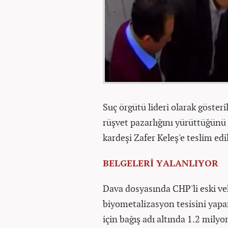
Suç örgütü lideri olarak göste
rüşvet pazarlığını yürüttüğünü 
kardeşi Zafer Keleş'e teslim edil
BELGELERİ YALANLIYOR
Dava dosyasında CHP'li eski vek
biyometalizasyon tesisini yapan
için bağış adı altında 1.2 milyo