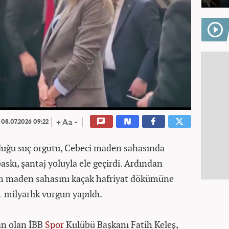
08.07.2026 09:22
uğu suç örgütü, Cebeci maden sahasında
baskı, şantaj yoluyla ele geçirdi. Ardından
tüm maden sahasını kaçak hafriyat dökümüne
1 milyarlık vurgun yapıldı.
an olan İBB
Spor
Kulübü Başkanı Fatih Keleş,