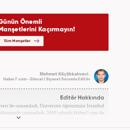
Mehmet Küçükkahveci .
Haber7.com - Güncel / Siyaset Sorumlu Editör
Editör Hakkında
ayseri'de tamamladı. Üniversite öğrenimini İstanbul
 bölümünde tamamladı. 2008 yılında Haber7.com'da
ını attı. 15 yıllık profesyonel editörlük kariyerinde
ptı. Meslek hayatına Haber7.com'da 'Güncel/Siyaset