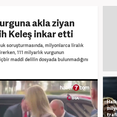
vurguna akla ziyan
h Keleş inkar etti
luk soruşturmasında, milyonlarca liralık
irerken, 111 milyarlık vurgunun
içbir maddi delilin dosyada bulunmadığını
Halk
mily
traf