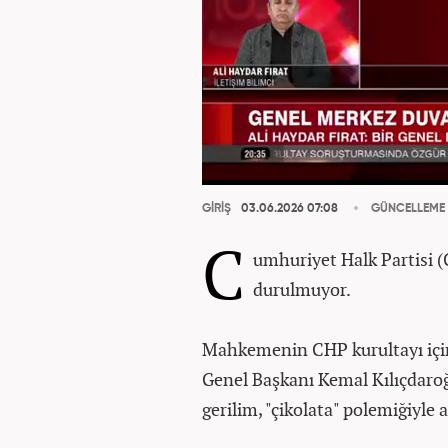
GİRİŞ
03.06.2026 07:08
GÜNCELLEME
C
umhuriyet Halk Partisi (
durulmuyor.
Mahkemenin CHP kurultayı için 
Genel Başkanı Kemal Kılıçdaro
gerilim, "çikolata" polemiğiyle 