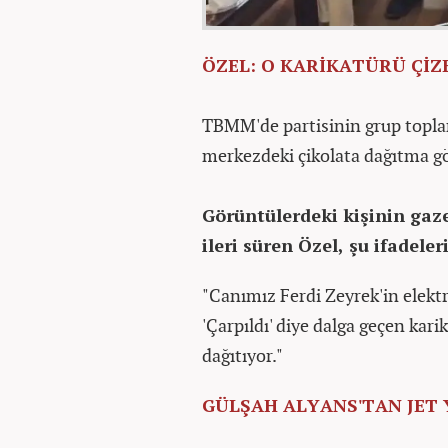
ÖZEL: O KARİKATÜRÜ ÇİZ
TBMM'de partisinin grup topla
merkezdeki çikolata dağıtma gö
Görüntülerdeki kişinin gaze
ileri süren Özel, şu ifadeler
"Canımız Ferdi Zeyrek'in elektr
'Çarpıldı' diye dalga geçen kar
dağıtıyor."
GÜLŞAH ALYANS'TAN JET 