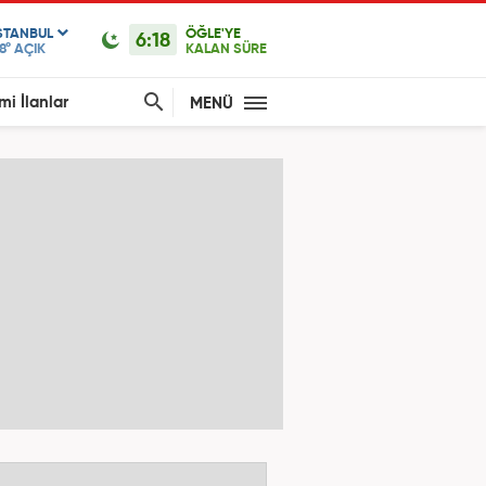
STANBUL
ÖĞLE'YE
6:18
8°
AÇIK
KALAN SÜRE
mi İlanlar
MENÜ