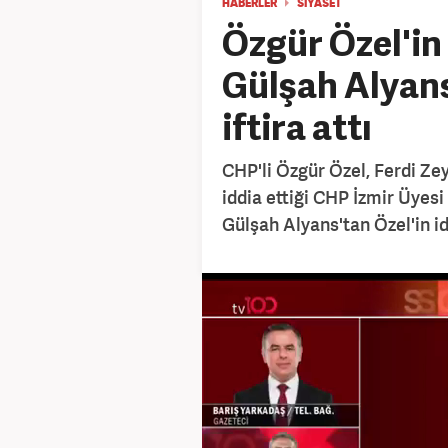
HABERLER
SİYASET
Özgür Özel'in
Gülşah Alyans
iftira attı
CHP'li Özgür Özel, Ferdi Zey
iddia ettiği CHP İzmir Üyesi
Gülşah Alyans'tan Özel'in id