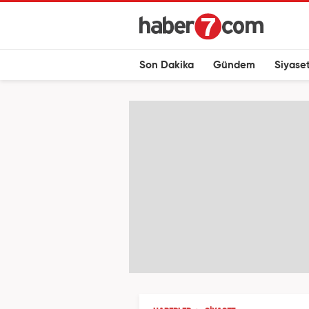
Son Dakika
Gündem
Siyase