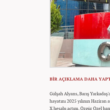
BİR AÇIKLAMA DAHA YAP
Gülşah Alyans, Barış Yarkadaş'
hayatını 2025 yılının Haziran 
X hesabı açtım. Özgür Özel bana i