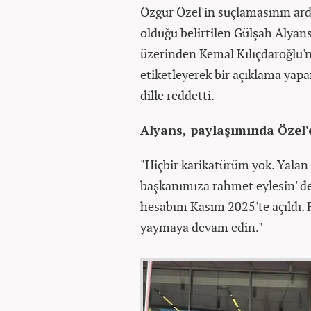
Özgür Özel'in suçlamasının ard
olduğu belirtilen Gülşah Alyan
üzerinden Kemal Kılıçdaroğlu'
etiketleyerek bir açıklama yapan
dille reddetti.
Alyans, paylaşımında Özel'e
"Hiçbir karikatürüm yok. Yalan
başkanımıza rahmet eylesin' d
hesabım Kasım 2025'te açıldı. F
yaymaya devam edin."