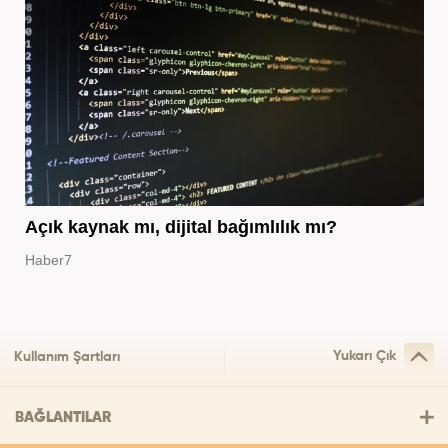
Açık kaynak mı, dijital bağımlılık mı?
Haber7
Yukarı Çık
Kullanım Şartları
BAĞLANTILAR