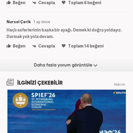
Beğen
Cevapla
Toplam
6
beğeni
Nursel Çerik
1 ay önce
Haçlı seferlerinin başka bir ayağı. Demek ki doğru yoldayız.
Durmak yok yola devam.
Beğen
Cevapla
Toplam
14
beğeni
Daha fazla yorum görüntüle
İLGİNİZİ ÇEKEBİLİR
Makroo