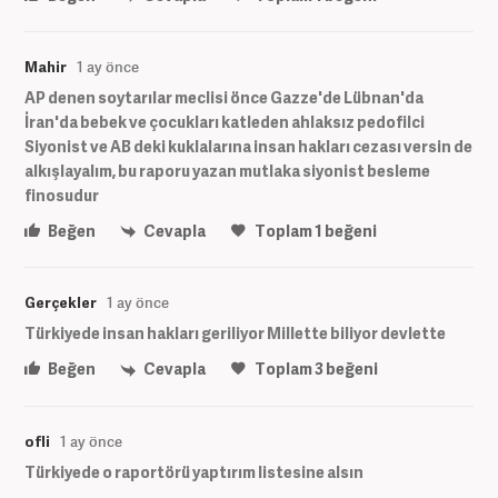
Mahir
1 ay önce
AP denen soytarılar meclisi önce Gazze'de Lübnan'da
İran'da bebek ve çocukları katleden ahlaksız pedofilci
Siyonist ve AB deki kuklalarına insan hakları cezası versin de
alkışlayalım, bu raporu yazan mutlaka siyonist besleme
finosudur
Beğen
Cevapla
Toplam
1
beğeni
Gerçekler
1 ay önce
Türkiyede insan hakları geriliyor Millette biliyor devlette
Beğen
Cevapla
Toplam
3
beğeni
ofli
1 ay önce
Türkiyede o raportörü yaptırım listesine alsın