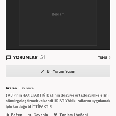
51
YORUMLAR
TÜMÜ
Bir Yorum Yapın
Arslan
1 ay önce
{ AB } 'nin HAÇLI ARTIĞI batının doğu ve ortadoğu ülkelerini
sömürgeleştirmek ve kendi HRİSTİYAN kurallarını uygulamak
için kurduğu bi İTTİFAKTIR
Beğen
Cevapla
Toplam
1
beğeni