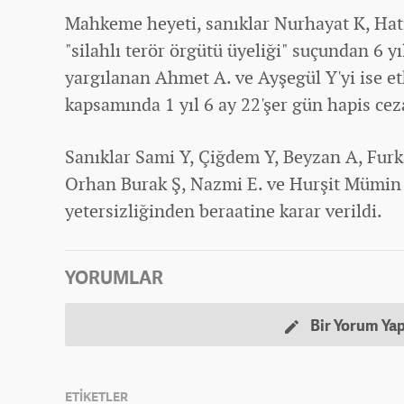
Mahkeme heyeti, sanıklar Nurhayat K, Hati
"silahlı terör örgütü üyeliği" suçundan 6 yı
yargılanan Ahmet A. ve Ayşegül Y'yi ise e
kapsamında 1 yıl 6 ay 22'şer gün hapis cez
Sanıklar Sami Y, Çiğdem Y, Beyzan A, Furk
Orhan Burak Ş, Nazmi E. ve Hurşit Mümin E
yetersizliğinden beraatine karar verildi.
YORUMLAR
Bir Yorum Ya
ETİKETLER