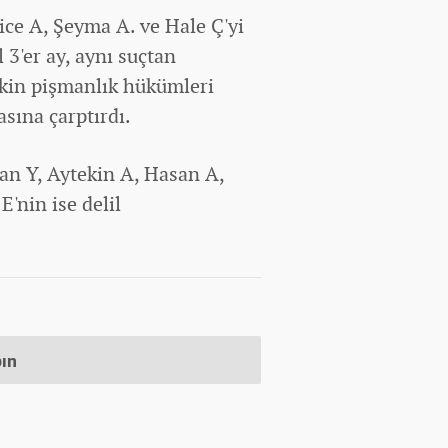
ce A, Şeyma A. ve Hale Ç'yi
l 3'er ay, aynı suçtan
tkin pişmanlık hükümleri
asına çarptırdı.
an Y, Aytekin A, Hasan A,
'nin ise delil
pın