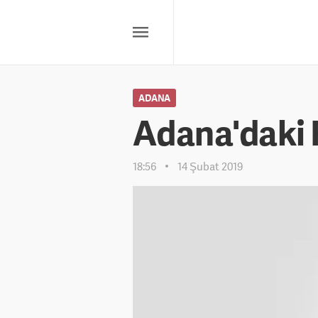
ADANA
Adana'daki 
18:56
14 Şubat 2019