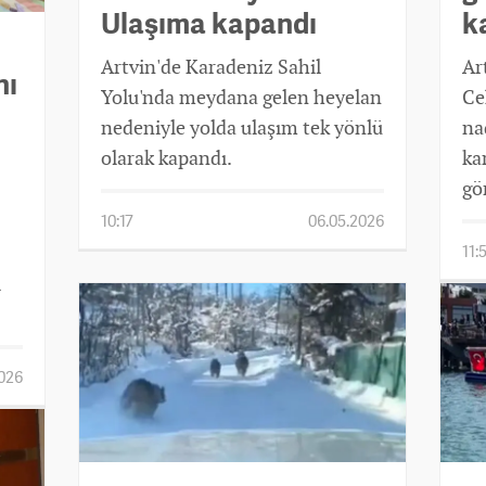
Ulaşıma kapandı
k
Artvin'de Karadeniz Sahil
Ar
nı
Yolu'nda meydana gelen heyelan
Ce
nedeniyle yolda ulaşım tek yönlü
na
olarak kapandı.
ka
gö
10:17
06.05.2026
11:
ı
2026