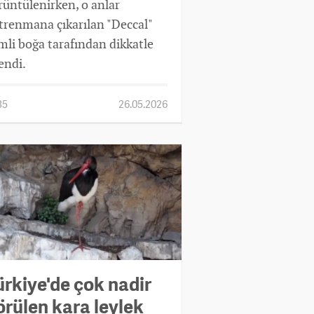
rüntülenirken, o anlar
trenmana çıkarılan "Deccal"
imli boğa tarafından dikkatle
lendi.
35
26.05.2026
ürkiye'de çok nadir
örülen kara leylek