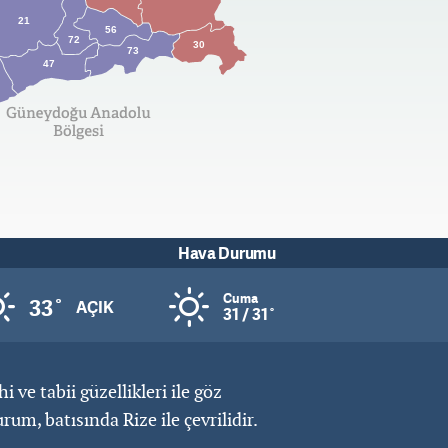
21
56
72
30
73
47
Hava Durumu
Cuma
33˚
AÇIK
31 / 31˚
 ve tabii güzellikleri ile göz
, batısında Rize ile çevrilidir.