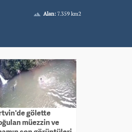
Alan:
7.359 km2
rtvin'de gölette
oğulan müezzin ve
mamın son görüntüleri