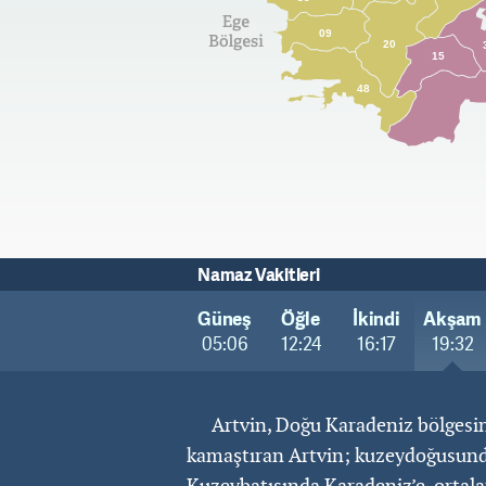
09
20
15
48
Namaz Vakitleri
Güneş
Öğle
İkindi
Akşam
05:06
12:24
16:17
19:32
Artvin, Doğu Karadeniz bölgesinde
kamaştıran Artvin; kuzeydoğusunda 
Kuzeybatısında Karadeniz’e, ortalam