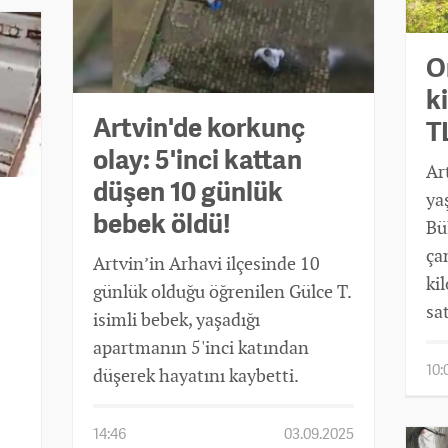
O
k
Artvin'de korkunç
T
olay: 5'inci kattan
Ar
düşen 10 günlük
ya
!
bebek öldü!
Bü
ça
Artvin’in Arhavi ilçesinde 10
ki
günlük olduğu öğrenilen Gülce T.
sa
isimli bebek, yaşadığı
apartmanın 5'inci katından
10:
düşerek hayatını kaybetti.
14:46
03.09.2025