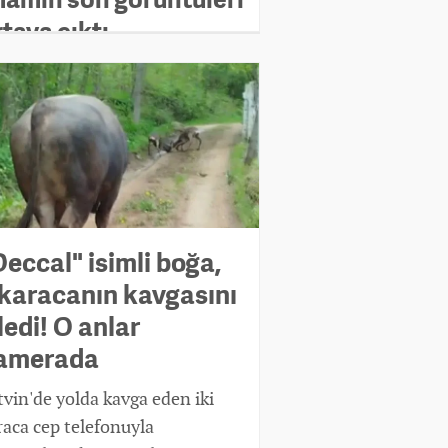
taya çıktı
Deccal" isimli boğa,
 karacanın kavgasını
ledi! O anlar
amerada
tvin'de yolda kavga eden iki
raca cep telefonuyla