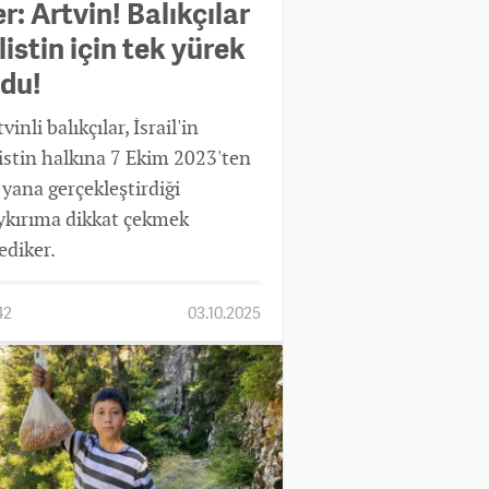
r: Artvin! Balıkçılar
listin için tek yürek
ldu!
vinli balıkçılar, İsrail'in
listin halkına 7 Ekim 2023'ten
 yana gerçekleştirdiği
ykırıma dikkat çekmek
ediker.
42
03.10.2025