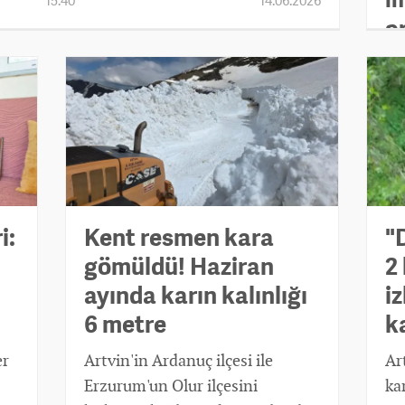
15:40
14.06.2026
or
i:
Kent resmen kara
"
gömüldü! Haziran
2
ayında karın kalınlığı
iz
6 metre
k
er
Artvin'in Ardanuç ilçesi ile
Ar
Erzurum'un Olur ilçesini
ka