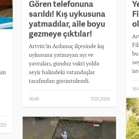
Gören telefonuna
Ye
sarıldı! Kış uykusuna
Fi
yatmadılar, aile boyu
o
gezmeye çıktılar!
Art
Fi
Artvin’in Ardanuç ilçesinde kış
bu
uykusuna yatmayan ayı ve
so
yavruları, gündüz vakti yolda
ist
nin
seyir halindeki vatandaşlar
tarafından görüntülendi.
16:
16:40
17.01.2026
2025