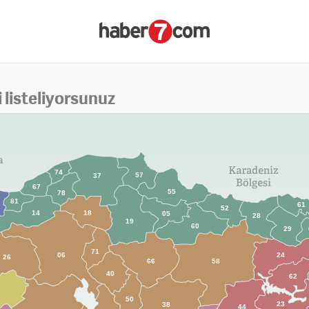
i listeliyorsunuz
74
57
37
67
55
78
81
61
52
14
18
05
28
19
60
29
71
06
24
26
66
58
40
62
50
23
38
44