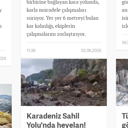
birbirine bağlayan kara yolunda,
gö
y
karla mücadele çalışmaları
an
sürüyor. Yer yer 6 metreyi bulan
is
n
kar kalınlığı, ekiplerin
iz
çalışmalarını zorlaştırıyor.
16:
11:36
02.06.2026
2026
Karadeniz Sahil
T
Yolu'nda heyelan!
g