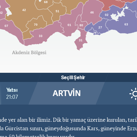
68
42
51
46
32
02
63
70
01
80
07
27
79
33
31
Seçili Şehir
Yatsı
ARTVIN
21:07
 yer alan bir ilimiz. Dik bir yamaç üzerine kurulan, tarihi
Gürcistan sınırı, güneydoğusunda Kars, güneyinde Erzurum
a 50 kilometrelik kıyısı vardır.