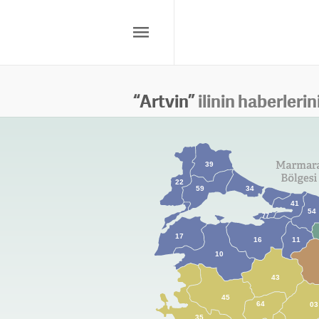
“
Artvin
”
ilinin haberlerin
39
22
59
34
41
54
77
17
16
11
10
43
45
64
03
35