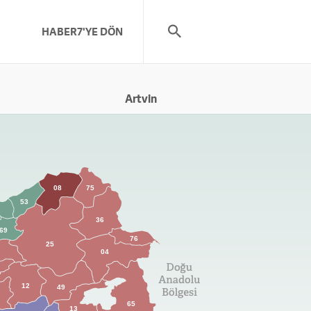
HABER7'YE DÖN
08
75
53
36
69
76
25
04
12
49
65
13