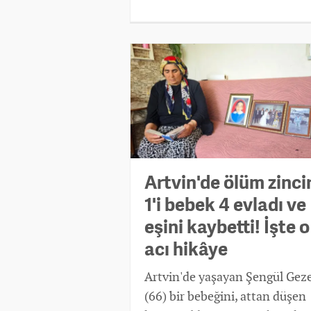
Artvin'de ölüm zincir
1'i bebek 4 evladı ve
eşini kaybetti! İşte o
acı hikâye
Artvin'de yaşayan Şengül Gez
(66) bir bebeğini, attan düşen