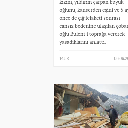
kızını, yıldırım çarpan büyük
oğlunu, kanserden eşini ve 5 a
önce de çığ felaketi sonrası
cansız bedenine ulaşılan çoba
oğlu Bülent'i toprağa vererek
yaşadıklarını anlattı.
14:53
06.06.