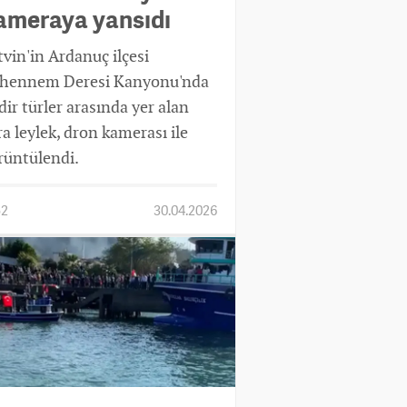
ameraya yansıdı
tvin'in Ardanuç ilçesi
hennem Deresi Kanyonu'nda
dir türler arasında yer alan
ra leylek, dron kamerası ile
rüntülendi.
52
30.04.2026