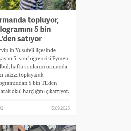
rmanda topluyor,
ilogramını 5 bin
L'den satıyor
tvin'in Yusufeli ilçesinde
şayan 5. sınıf öğrencisi Eymen
lbül, hafta sonlarını ormanda
m sakızı toplayarak
logramından 5 bin TL'den
tarak okul harçlığını çıkartıyor.
02
15.09.2025