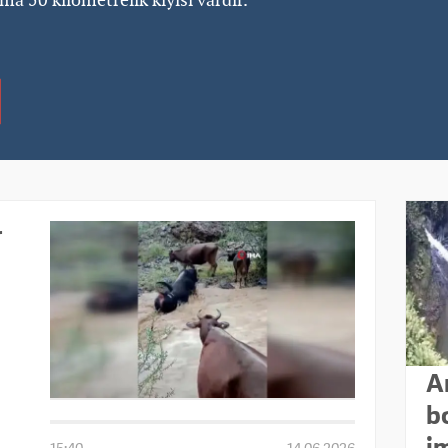
r
A
b
i