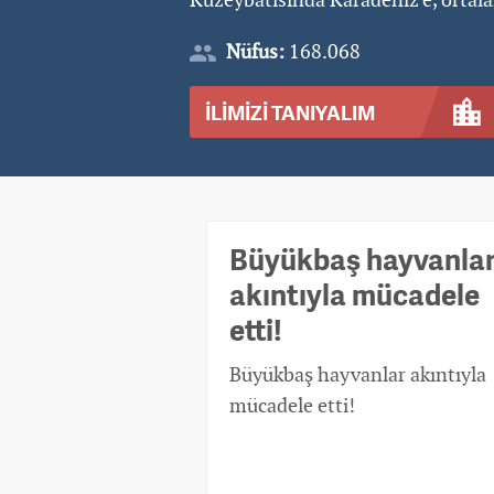
Nüfus:
168.068
İLİMİZİ TANIYALIM
Büyükbaş hayvanla
akıntıyla mücadele
etti!
Büyükbaş hayvanlar akıntıyla
mücadele etti!