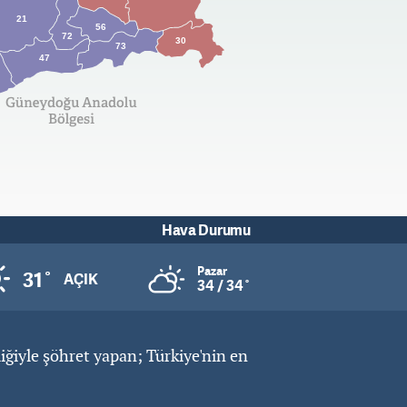
21
56
72
30
73
47
Hava Durumu
Pazar
31˚
AÇIK
34 / 34˚
liğiyle şöhret yapan; Türkiye'nin en