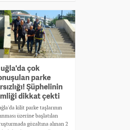
uğla'da çok
onuşulan parke
rsızlığı! Şüphelinin
imliği dikkat çekti
ğla'da kilit parke taşlarının
lınması üzerine başlatılan
ruşturmada gözaltına alınan 2