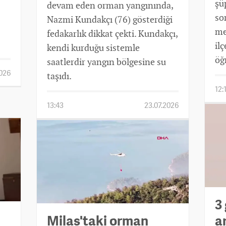
şü
devam eden orman yangınında,
so
Nazmi Kundakçı (76) gösterdiği
me
fedakarlık dikkat çekti. Kundakçı,
il
kendi kurduğu sistemle
öğ
saatlerdir yangın bölgesine su
2026
taşıdı.
12:
13:43
23.07.2026
3
Milas'taki orman
a