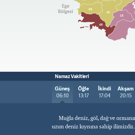
09
20
15
48
Namaz Vakitleri
Güneş
Öğle
İkindi
Akşam
06:10
13:17
17:04
20:15
Muğla deniz, göl, dağ ve ormanın
uzun deniz kıyısına sahip ilimizdir.