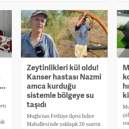
Zeytinlikleri kül oldu!
M
z
Kanser hastası Nazmi
k
..
amca kurduğu
hı
sistemle bölgeye su
k
taşıdı
ren
Mu
ça
Muğla'nın Fethiye ilçesi İnlice
ık
so
Mahallesi'nde yaklaşık 20 saattir