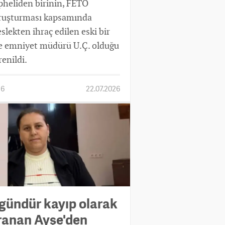
pheliden birinin, FETÖ
ruşturması kapsamında
slekten ihraç edilen eski bir
çe emniyet müdürü U.Ç. olduğu
renildi.
16
22.07.2026
 gündür kayıp olarak
ranan Ayşe'den