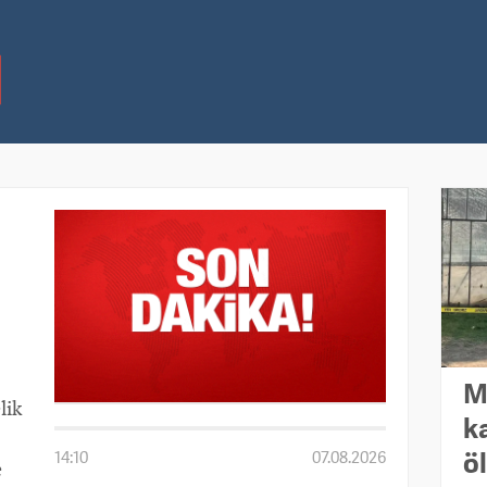
M
lik
k
ö
14:10
07.08.2026
e