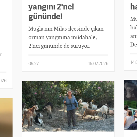
yangını 2'nci
h
gününde!
Mu
ha
Muğla'nın Milas ilçesinde çıkan
an
u
orman yangınına müdahale,
De
2'nci gününde de sürüyor.
r
14:
09:27
15.07.2026
2026