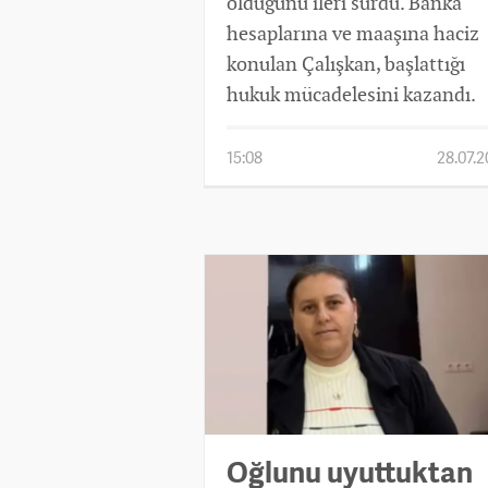
olduğunu ileri sürdü. Banka
hesaplarına ve maaşına haciz
konulan Çalışkan, başlattığı
hukuk mücadelesini kazandı.
15:08
28.07.
Oğlunu uyuttuktan