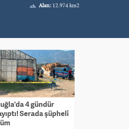
Alan:
12.974 km2
uğla'da 4 gündür
ayıptı! Serada şüpheli
lüm