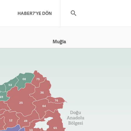
HABER7'YE DÖN
08
75
53
36
69
76
25
04
12
49
65
13