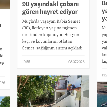
B
90 yaşındaki çobanı
ya
gören hayret ediyor
y
Muğla'da yaşayan Rabia Semet
ı
(90), ilerleyen yaşına rağmen
Mu
üretimden kopmuyor. Her gün
ya
keçi ve koyunlarını otlatan
ya
Semet, sağlığının sırrını açıkladı.
yak
in
ko
ki
kiş
cep
10:55
08.07.2026
13:
2026