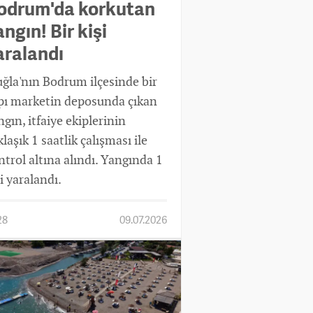
odrum'da korkutan
ngın! Bir kişi
aralandı
ğla'nın Bodrum ilçesinde bir
pı marketin deposunda çıkan
ngın, itfaiye ekiplerinin
laşık 1 saatlik çalışması ile
ntrol altına alındı. Yangında 1
i yaralandı.
28
09.07.2026