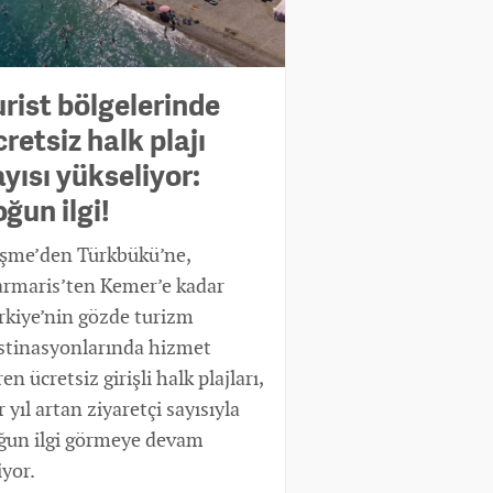
urist bölgelerinde
retsiz halk plajı
ayısı yükseliyor:
oğun ilgi!
şme’den Türkbükü’ne,
rmaris’ten Kemer’e kadar
rkiye’nin gözde turizm
stinasyonlarında hizmet
en ücretsiz girişli halk plajları,
 yıl artan ziyaretçi sayısıyla
ğun ilgi görmeye devam
iyor.