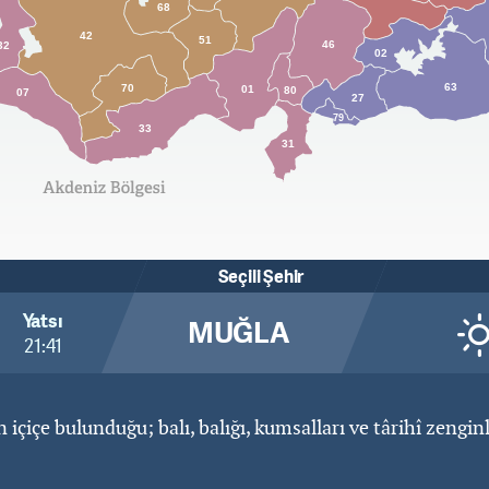
68
42
51
46
32
02
63
70
01
80
07
27
79
33
31
Seçili Şehir
Yatsı
MUĞLA
21:41
 içiçe bulunduğu; balı, balığı, kumsalları ve târihî zengin