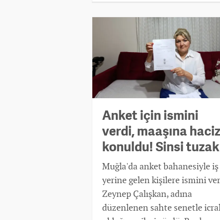
10 yıldır kırmızı bültenle
aranırken yakalanarak
tutuklanan FETÖ üyesi Burkay
Karatepe'nin itirafı sonrası
mühimmat araması yapılıyor.
Anket için ismini
verdi, maaşına haci
konuldu! Sinsi tuzak.
Muğla'da anket bahanesiyle iş
yerine gelen kişilere ismini ve
Zeynep Çalışkan, adına
düzenlenen sahte senetle icral