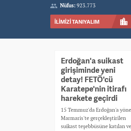
Nüfus:
923.773
İLİMİZİ TANIYALIM
Erdoğan'a suikast
girişiminde yeni
detay! FETÖ'cü
Karatepe'nin itirafı
harekete geçirdi
15 Temmuz'da Erdoğan'a yöne
Marmaris'te gerçekleştirilen
suikast teşebbüsüne katılan v