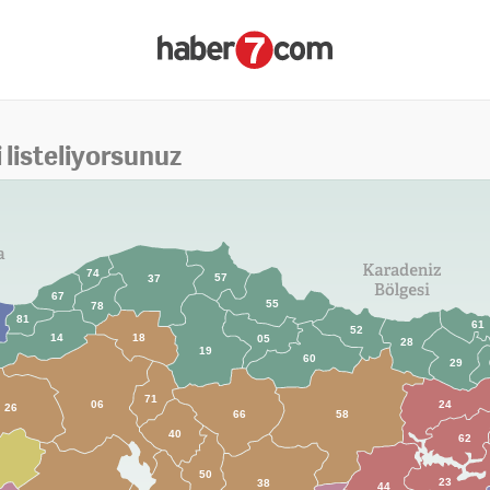
i listeliyorsunuz
74
57
37
67
55
78
81
61
52
14
18
05
28
19
60
29
71
06
24
26
66
58
40
62
50
23
38
44