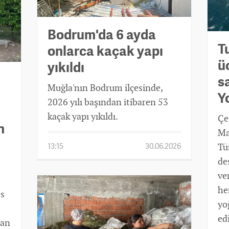
Bodrum'da 6 ayda
T
onlarca kaçak yapı
üc
yıkıldı
s
Muğla'nın Bodrum ilçesinde,
Y
2026 yılı başından itibaren 53
kaçak yapı yıkıldı.
Çe
n
Ma
13:15
30.06.2026
Tü
de
ver
her
es
yo
ed
man