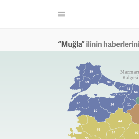
“
Muğla
”
ilinin haberlerin
39
22
59
34
41
54
77
17
16
11
10
43
45
64
03
35