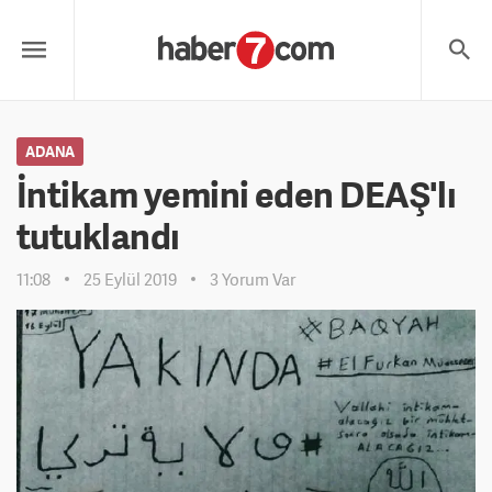
ADANA
İntikam yemini eden DEAŞ'lı
tutuklandı
11:08
25 Eylül 2019
3 Yorum Var