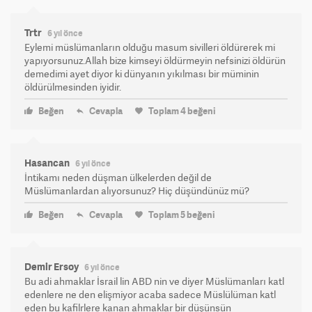
Trtr
6 yıl önce
Eylemi müslümanların olduğu masum sivilleri öldürerek mi
yapıyorsunuz.Allah bize kimseyi öldürmeyin nefsinizi öldürün
demedimi ayet diyor ki dünyanın yıkılması bir müminin
öldürülmesinden iyidir.
Beğen
Cevapla
Toplam
4
beğeni
Hasancan
6 yıl önce
İntikamı neden düşman ülkelerden değil de
Müslümanlardan alıyorsunuz? Hiç düşündünüz mü?
Beğen
Cevapla
Toplam
5
beğeni
Demir Ersoy
6 yıl önce
Bu adi ahmaklar İsrail lin ABD nin ve diyer Müslümanları katl
edenlere ne den elişmiyor acaba sadece Müslülüman katl
eden bu kafilrlere kanan ahmaklar bir düşünsün