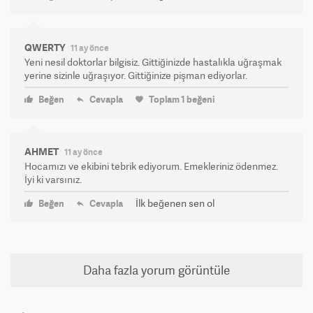
QWERTY
11 ay önce
Yeni nesil doktorlar bilgisiz. Gittiğinizde hastalıkla uğraşmak
yerine sizinle uğraşıyor. Gittiğinize pişman ediyorlar.
Beğen
Cevapla
Toplam
1
beğeni
AHMET
11 ay önce
Hocamızı ve ekibini tebrik ediyorum. Emekleriniz ödenmez.
İyi ki varsınız.
İlk beğenen sen ol
Beğen
Cevapla
Daha fazla yorum görüntüle