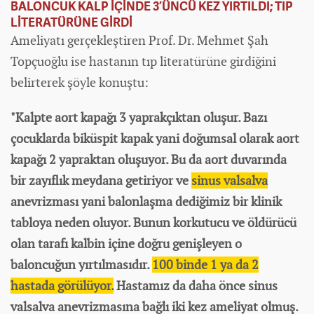
BALONCUK KALP İÇİNDE 3’ÜNCÜ KEZ YIRTILDI; TIP
LİTERATÜRÜNE GİRDİ
Ameliyatı gerçekleştiren Prof. Dr. Mehmet Şah
Topçuoğlu ise hastanın tıp literatürüne girdiğini
belirterek şöyle konuştu:
"Kalpte aort kapağı 3 yaprakçıktan oluşur. Bazı
çocuklarda biküspit kapak yani doğumsal olarak aort
kapağı 2 yapraktan oluşuyor. Bu da aort duvarında
bir zayıflık meydana getiriyor ve
sinus valsalva
anevrizması yani balonlaşma dediğimiz bir klinik
tabloya neden oluyor. Bunun korkutucu ve öldürücü
olan tarafı kalbin içine doğru genişleyen o
baloncuğun yırtılmasıdır.
100 binde 1 ya da 2
hastada görülüyor.
Hastamız da daha önce sinus
valsalva anevrizmasına bağlı iki kez ameliyat olmuş.