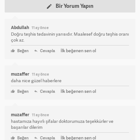
Bir Yorum Yapın
Abdullah
11 ay önce
Doğru teşhis tedavinin yarısıdır. Maalesef doğru teşhis oranı
çok az.
İlk beğenen sen ol
Beğen
Cevapla
muzaffer
11 ay önce
daha nice güzel haberlere
İlk beğenen sen ol
Beğen
Cevapla
muzaffer
11 ay önce
hastamıza hayırlı şifalar doktorumuza teşekkürler ve
başarılar dilerim
İlk beğenen sen ol
Beğen
Cevapla