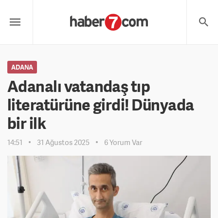
ADANA
Adanalı vatandaş tıp
literatürüne girdi! Dünyada
bir ilk
14:51
31 Ağustos 2025
6 Yorum Var