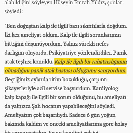
alabildiğini söyleyen Hüseyin Emrah Yıldız, şunlar
söyledi:
"Ben doğuştan kalp ile ilgili bazı sıkıntılarla doğdum.
İki kez ameliyat oldum. Kalp ile ilgili sorunlarımın
bittiğini düşünüyordum. Yalnız sürekli nefes
darlığım oluyordu. Psikiyatriye yönlendirdiler. Panik
atak teşhisi konuldu.
Kalp ile ilgili bir rahatsızlığımın
olmadığını panik atak hastası olduğumu sanıyordum.
Geçtiğimiz aylarda ritim bozukluğu, çarpıntı
şikayetleriyle acil servise başvurdum. Kardiyolog
kalp kapağı ile ilgili bir sorun olduğunu, bu ameliyatı
da yalnızca Şah hocanın yapabileceğini söyledi.
Ameliyatım çok başarılıydı. Sadece 6 gün yoğun
bakımda kaldım ve önceki ameliyatlarıma göre kolay
bir süreç geçirdim. Şu an kendimi çok iyi