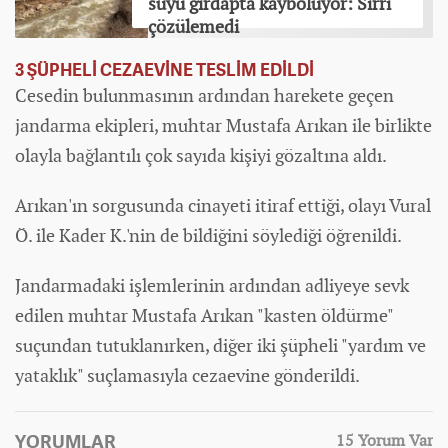
suyu girdapta kayboluyor: Sırrı
çözülemedi
3 ŞÜPHELİ CEZAEVİNE TESLİM EDİLDİ
Cesedin bulunmasının ardından harekete geçen
jandarma ekipleri, muhtar Mustafa Arıkan ile birlikte
olayla bağlantılı çok sayıda kişiyi gözaltına aldı.
Arıkan'ın sorgusunda cinayeti itiraf ettiği, olayı Vural
Ö. ile Kader K.'nin de bildiğini söylediği öğrenildi.
Jandarmadaki işlemlerinin ardından adliyeye sevk
edilen muhtar Mustafa Arıkan "kasten öldürme"
suçundan tutuklanırken, diğer iki şüpheli "yardım ve
yataklık" suçlamasıyla cezaevine gönderildi.
YORUMLAR
15 Yorum Var