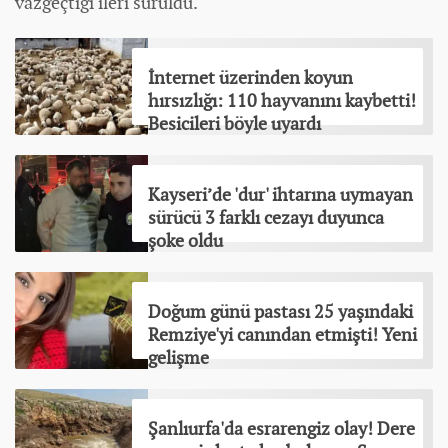
vazgeçtiği ileri sürüldü.
İnternet üzerinden koyun
hırsızlığı: 110 hayvanını kaybetti!
Besicileri böyle uyardı
Kayseri’de 'dur' ihtarına uymayan
sürücü 3 farklı cezayı duyunca
şoke oldu
Doğum günü pastası 25 yaşındaki
Remziye'yi canından etmişti! Yeni
gelişme
Şanlıurfa'da esrarengiz olay! Dere