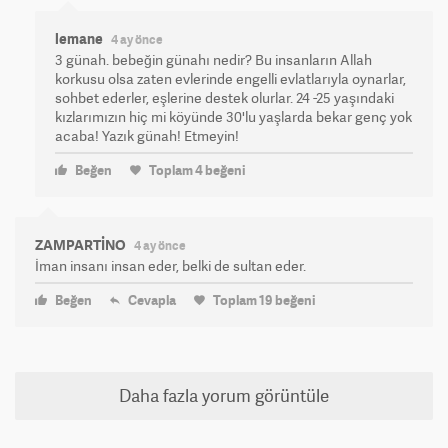
lemane
4 ay önce
3 günah. bebeğin günahı nedir? Bu insanların Allah
korkusu olsa zaten evlerinde engelli evlatlarıyla oynarlar,
sohbet ederler, eşlerine destek olurlar. 24 -25 yaşındaki
kızlarımızın hiç mi köyünde 30'lu yaşlarda bekar genç yok
acaba! Yazık günah! Etmeyin!
Beğen
Toplam
4
beğeni
ZAMPARTİNO
4 ay önce
İman insanı insan eder, belki de sultan eder.
Beğen
Cevapla
Toplam
19
beğeni
Daha fazla yorum görüntüle