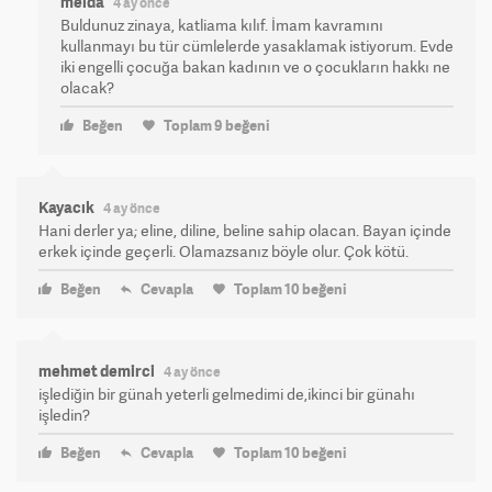
melda
4 ay önce
Buldunuz zinaya, katliama kılıf. İmam kavramını
kullanmayı bu tür cümlelerde yasaklamak istiyorum. Evde
iki engelli çocuğa bakan kadının ve o çocukların hakkı ne
olacak?
Beğen
Toplam
9
beğeni
Kayacık
4 ay önce
Hani derler ya; eline, diline, beline sahip olacan. Bayan içinde
erkek içinde geçerli. Olamazsanız böyle olur. Çok kötü.
Beğen
Cevapla
Toplam
10
beğeni
mehmet demirci
4 ay önce
işlediğin bir günah yeterli gelmedimi de,ikinci bir günahı
işledin?
Beğen
Cevapla
Toplam
10
beğeni