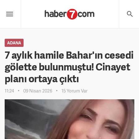
ADANA
7 aylık hamile Bahar'ın cesedi
gölette bulunmuştu! Cinayet
planı ortaya çıktı
11:24
09 Nisan 2026
15 Yorum Var