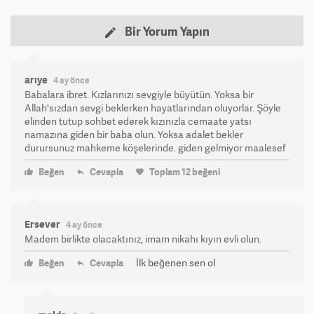
Bir Yorum Yapın
arıye
4 ay önce
Babalara ibret. Kızlarınızı sevgiyle büyütün. Yoksa bir
Allah'sızdan sevgi beklerken hayatlarından oluyorlar. Şöyle
elinden tutup sohbet ederek kızınızla cemaate yatsı
namazına giden bir baba olun. Yoksa adalet bekler
durursunuz mahkeme köşelerinde. giden gelmiyor maalesef
Beğen
Cevapla
Toplam
12
beğeni
Ersever
4 ay önce
Madem birlikte olacaktınız, imam nikahı kıyın evli olun.
İlk beğenen sen ol
Beğen
Cevapla