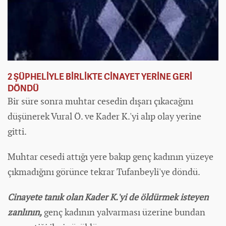
2 ŞÜPHELİYLE BİRLİKTE CİNAYET YERİNE GERİ
DÖNDÜ
Bir süre sonra muhtar cesedin dışarı çıkacağını
düşünerek Vural Ö. ve Kader K.'yi alıp olay yerine
gitti.
Muhtar cesedi attığı yere bakıp genç kadının yüzeye
çıkmadığını görünce tekrar Tufanbeyli'ye döndü.
Cinayete tanık olan Kader K.'yi de öldürmek isteyen
zanlının,
genç kadının yalvarması üzerine bundan