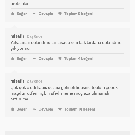
üretsinler..
Beğen
Cevapla
Toplam
9
beğeni
misafir
2 ay önce
Yakalanan dolandırıcıları asacaksın bak birdaha dolandırıcı
çıkıyormu
Beğen
Cevapla
Toplam
4
beğeni
misafir
2 ay önce
Çok çok ciddi hapis cezası gelmeli hepsine toplum çoook
mağdur lütfen hiçbiri afedilmemeli suç azaltılmamalı
arttırılmalı
Beğen
Cevapla
Toplam
14
beğeni