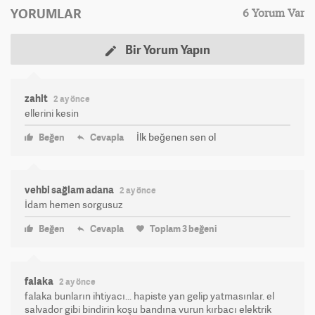
YORUMLAR
6 Yorum Var
Bir Yorum Yapın
zahit
2 ay önce
ellerini kesin
İlk beğenen sen ol
Beğen
Cevapla
vehbi sağlam adana
2 ay önce
İdam hemen sorgusuz
Beğen
Cevapla
Toplam
3
beğeni
falaka
2 ay önce
falaka bunların ihtiyacı... hapiste yan gelip yatmasınlar. el
salvador gibi bindirin koşu bandına vurun kırbacı elektrik