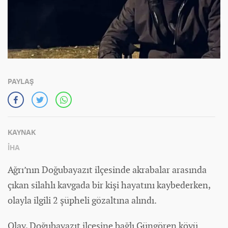
PAYLAŞ
KAYNAK
İHA
Ağrı’nın Doğubayazıt ilçesinde akrabalar arasında
çıkan silahlı kavgada bir kişi hayatını kaybederken,
olayla ilgili 2 şüpheli gözaltına alındı.
Olay, Doğubayazıt ilçesine bağlı Güngören köyü