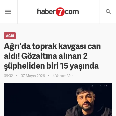
AĞRI
Ağrı'da toprak kavgası can
aldı! Gözaltına alınan 2
şüpheliden biri 15 yaşında
09:02
07 Mayıs 2026
4 Yorum Var