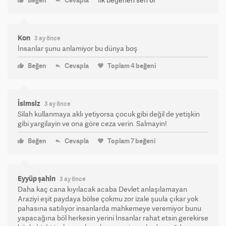
Beğen
Cevapla
Kon
3 ay önce
İnsanlar şunu anlamiyor bu dünya boş
Beğen
Cevapla
Toplam
4
beğeni
İsimsiz
3 ay önce
Silah kullanmaya aklı yetiyorsa çocuk gibi değil de yetişkin
gibi yargilayin ve ona göre ceza verin. Salmayin!
Beğen
Cevapla
Toplam
7
beğeni
Eyyüp şahin
3 ay önce
Daha kaç cana kıyılacak acaba Devlet anlaşılamayan
Araziyi eşit paydaya bölse çokmu zor izale şuula çıkar yok
pahasına satılıyor insanlarda mahkemeye veremiyor bunu
yapacağına böl herkesin yerini İnsanlar rahat etsin gerekirse