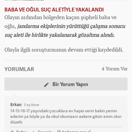
BABA VE OĞUL SUÇ ALETİYLE YAKALAND
I
Olayın ardından bölgeden kaçan şüpheli baba ve
oğlu,
jandarma ekiplerinin yürüttüğü çalışma sonucu
suç aleti ile birlikte yakalanarak gözaltına alındı.
Olayla ilgili soruşturmanın devam ettiği kaydedildi.
YORUMLAR
4 Yorum Var
Bir Yorum Yapın
Erkan
3 ay önce
14-15-16-17 yaşındaki çocuklara ev hapsi verin bakin yemin
ederim ya böyle ya da okul okumasın askere gitsin emin olun
düzelir.
İlk beğenen sen ol