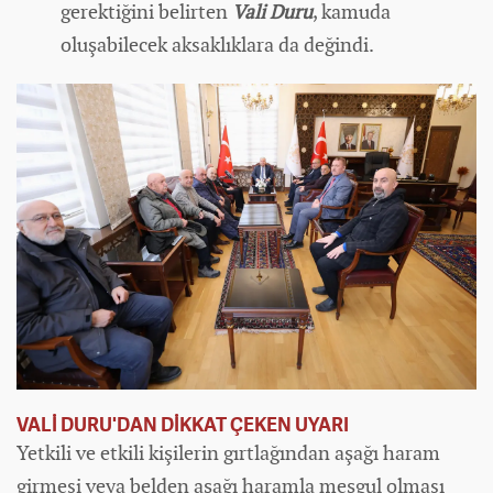
gerektiğini belirten
Vali Duru
, kamuda
oluşabilecek aksaklıklara da değindi.
VALİ DURU'DAN DİKKAT ÇEKEN UYARI
Yetkili ve etkili kişilerin gırtlağından aşağı haram
girmesi veya belden aşağı haramla meşgul olması