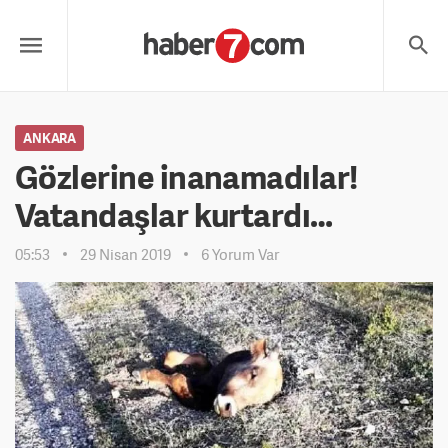
ANKARA
Gözlerine inanamadılar!
Vatandaşlar kurtardı…
05:53
29 Nisan 2019
6 Yorum Var