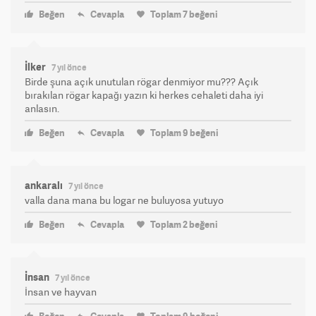
Beğen
Cevapla
Toplam
7
beğeni
İlker
7 yıl önce
Birde şuna açık unutulan rögar denmiyor mu??? Açık
bırakılan rögar kapağı yazın ki herkes cehaleti daha iyi
anlasın.
Beğen
Cevapla
Toplam
9
beğeni
ankaralı
7 yıl önce
valla dana mana bu logar ne buluyosa yutuyo
Beğen
Cevapla
Toplam
2
beğeni
İnsan
7 yıl önce
İnsan ve hayvan
Beğen
Cevapla
Toplam
9
beğeni