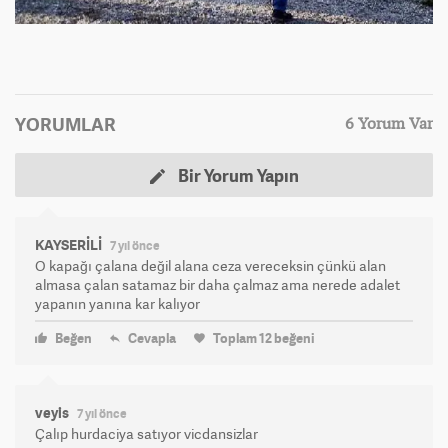
YORUMLAR
6 Yorum Var
Bir Yorum Yapın
KAYSERİLİ
7 yıl önce
O kapağı çalana değil alana ceza vereceksin çünkü alan
almasa çalan satamaz bir daha çalmaz ama nerede adalet
yapanın yanına kar kalıyor
Beğen
Cevapla
Toplam
12
beğeni
veyis
7 yıl önce
Çalıp hurdaciya satıyor vicdansizlar