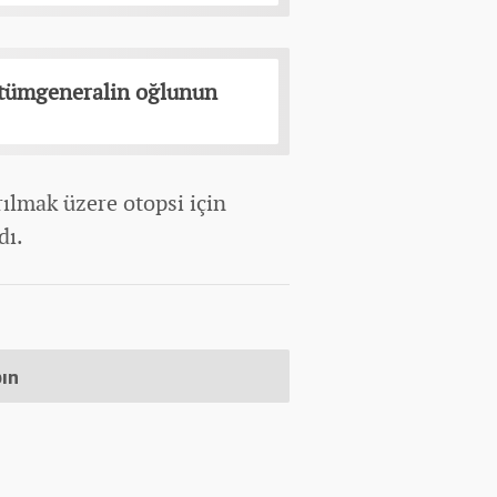
i tümgeneralin oğlunun
rılmak üzere otopsi için
dı.
pın