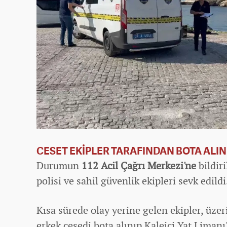
CESET EKİPLER TARAFINDAN BOTA ALIN
Durumun
112 Acil Çağrı Merkezi'ne
bildir
polisi ve sahil güvenlik ekipleri sevk edildi
Kısa sürede olay yerine gelen ekipler, üzer
erkek cesedi bota alınıp Kaleiçi Yat Limanı'