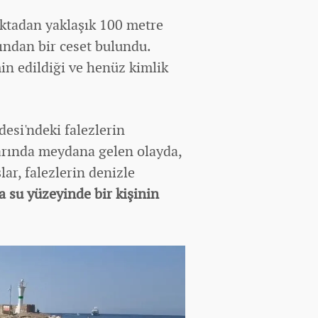
oktadan yaklaşık 100 metre
ından bir ceset bulundu.
n edildiği ve henüz kimlik
esi'ndeki falezlerin
arında
meydana gelen olayda,
ar, falezlerin denizle
a su yüzeyinde bir kişinin