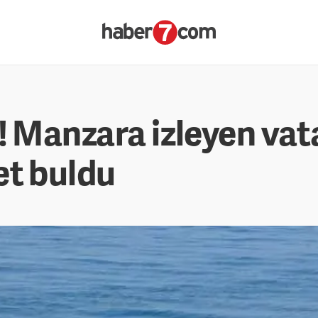
! Manzara izleyen vat
et buldu