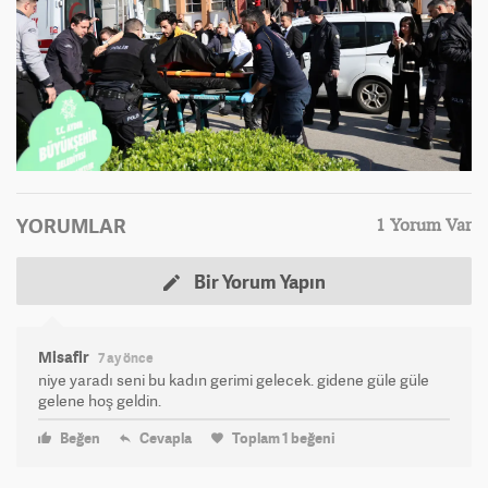
YORUMLAR
1 Yorum Var
Bir Yorum Yapın
Misafir
7 ay önce
niye yaradı seni bu kadın gerimi gelecek. gidene güle güle
gelene hoş geldin.
Beğen
Cevapla
Toplam
1
beğeni