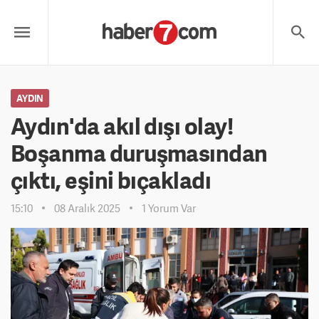
AYDIN
Aydın'da akıl dışı olay!
Boşanma duruşmasından
çıktı, eşini bıçakladı
15:10
08 Aralık 2025
1 Yorum Var