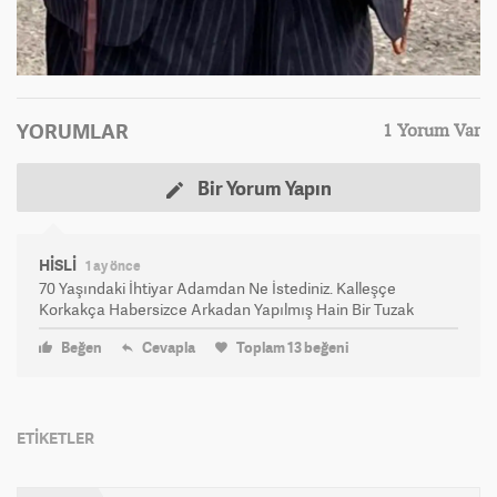
YORUMLAR
1 Yorum Var
Bir Yorum Yapın
HİSLİ
1 ay önce
70 Yaşındaki İhtiyar Adamdan Ne İstediniz. Kalleşçe
Korkakça Habersizce Arkadan Yapılmış Hain Bir Tuzak
Beğen
Cevapla
Toplam
13
beğeni
ETİKETLER