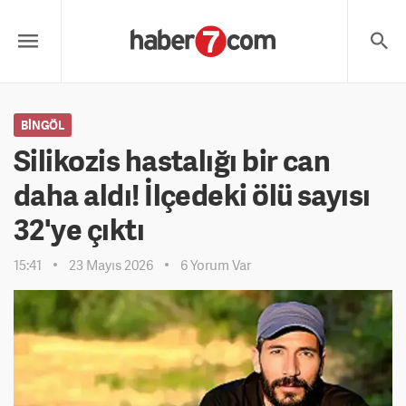
BINGÖL
Silikozis hastalığı bir can
daha aldı! İlçedeki ölü sayısı
32'ye çıktı
15:41
23 Mayıs 2026
6 Yorum Var