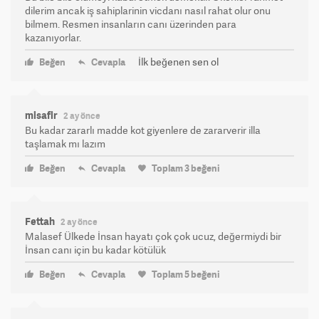
dilerim ancak iş sahiplarinin vicdanı nasıl rahat olur onu
bilmem. Resmen insanların canı üzerinden para
kazanıyorlar.
İlk beğenen sen ol
Beğen
Cevapla
misafir
2 ay önce
Bu kadar zararlı madde kot giyenlere de zararverir illa
taşlamak mı lazım
Beğen
Cevapla
Toplam
3
beğeni
Fettah
2 ay önce
Malasef Ülkede İnsan hayatı çok çok ucuz, değermiydi bir
İnsan canı için bu kadar kötülük
Beğen
Cevapla
Toplam
5
beğeni