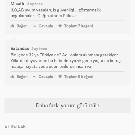
Misafir
2 ay önce
İLO,AB uyum yasaları, iş güvenliği.....göstermelik
uygulamalar....Çağın utancı Silikozis......
Beğen
Cevapla
Toplam
7
beğeni
Vatandaş
2 ay önce
Bir ilçede 32 ya Türkiye de? Acil önlem alınması gerekiyor.
Yıllardır duyuyorum bu haberleri yazık genç yaşta üç kuruş
maaşa hayata veda eden binlerce insan var.
Beğen
Cevapla
Toplam
9
beğeni
Daha fazla yorum görüntüle
ETİKETLER