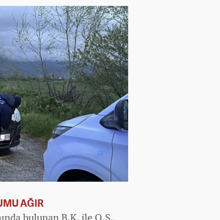
RUMU AĞIR
nında bulunan B.K. ile O.S.,