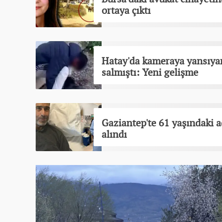
ortaya çıktı
Hatay'da kameraya yansıya
salmıştı: Yeni gelişme
Gaziantep'te 61 yaşındaki 
alındı