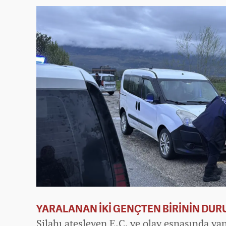
YARALANAN İKİ GENÇTEN BİRİNİN DU
Silahı ateşleyen E.C. ve olay esnasında ya