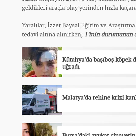
geldikleri araçla olay yerinden hızla kaçara
Yaralılar, İzzet Baysal Eğitim ve Araştırma
tedavi altına alınırken,
1'inin durumunun a
Kütahya'da başıboş köpek de
uğradı
Malatya'da rehine krizi kanlı
Bursa'daki avukat cinayetind