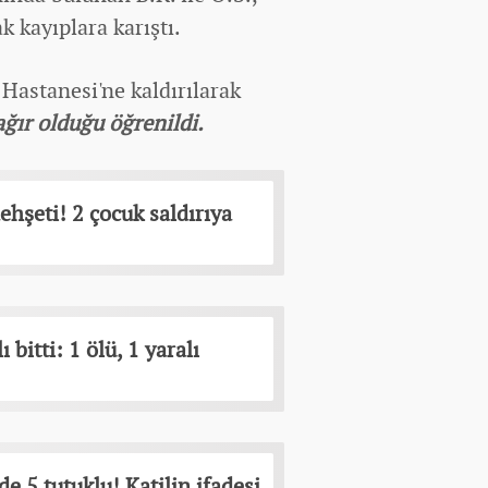
k kayıplara karıştı.
 Hastanesi'ne kaldırılarak
ğır olduğu öğrenildi.
hşeti! 2 çocuk saldırıya
 bitti: 1 ölü, 1 yaralı
e 5 tutuklu! Katilin ifadesi