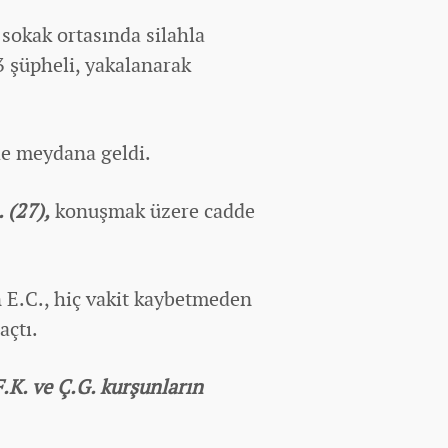
 sokak ortasında silahla
3 şüpheli, yakalanarak
de meydana geldi.
. (27),
konuşmak üzere cadde
 E.C., hiç vakit kaybetmeden
açtı.
F.K. ve Ç.G. kurşunların