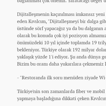
bağlanması çok önemli. Yaratacağı değer d
Dijitalleşmenin kaçınılması imkansız yeni
eden Kıvılcım, "Dijitalleşmeyi bir dalga g
üstünde sörf yapacağız ya da bu dalganın a
olarak bu konuda çok iyi pozisyon almamı
önümüzdeki 10 yıl içinde toplamda 19 trily
bekleniyor. Türkiye olarak 192 milyar dola
yaklaşık yüzde 1'i ediyor. Şu anda
dünya
ge
Bizim bu oranı daha yukarılara çekmemiz l
- "Restoranda ilk soru menüden ziyade Wi-
Türkiye'nin son zamanlarda fiber ve mobil
yapmaya başladığına dikkati çeken Kıvılcım