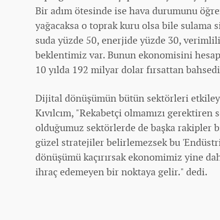
Bir adım ötesinde ise hava durumunu öğre
yağacaksa o toprak kuru olsa bile sulama s
suda yüzde 50, enerjide yüzde 30, verimlil
beklentimiz var. Bunun
ekonomi
sini hesa
10 yılda 192 milyar dolar fırsattan bahsed
Dijital dönüşümün bütün sektörleri etkile
Kıvılcım, "Rekabetçi olmamızı gerektiren s
olduğumuz sektörlerde de başka rakipler bi
güzel stratejiler belirlemezsek bu 'Endüstri
dönüşümü kaçırırsak ekonomimiz yine dah
ihraç edemeyen bir noktaya gelir." dedi.