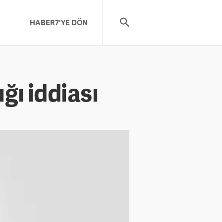
HABER7'YE DÖN
ığı iddiası