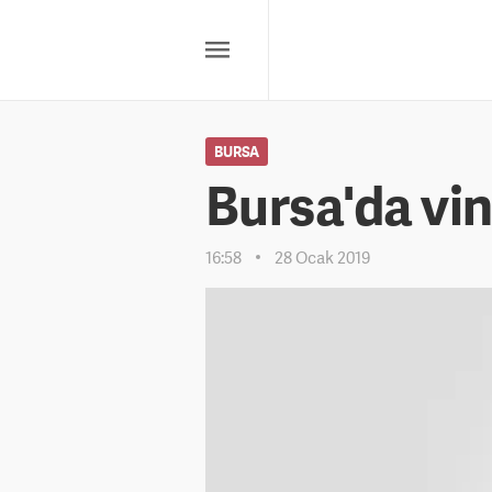
BURSA
Bursa'da vinç
16:58
28 Ocak 2019