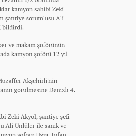
nıklar kamyon sahibi Zeki
tin şantiye sorumlusu Ali
 bildirdi.
lper ve makam şoförünün
avada kamyon şoförü 12 yıl
uzaffer Akşehirli'nin
avanın görülmesine Denizli 4.
i Zeki Akyol, şantiye şefi
u Ali Ünlüler ile sanık ve
kamyon şoförü Uğur Tufan,