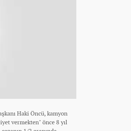
başkanı Haki Öncü, kamyon
iyet vermekten" önce 8 yıl
a cezanın 1/2 oranında