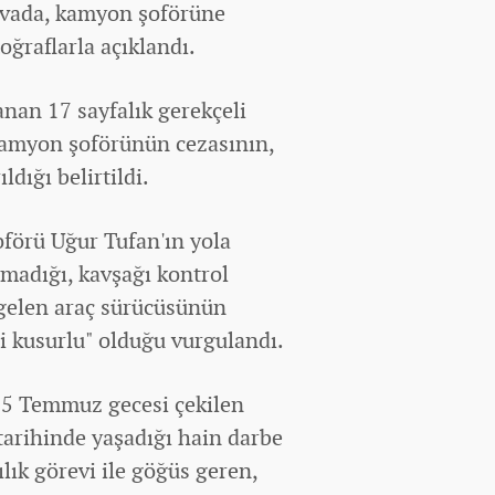
davada, kamyon şoförüne
oğraflarla açıklandı.
nan 17 sayfalık gerekçeli
 kamyon şoförünün cezasının,
ldığı belirtildi.
oförü Uğur Tufan'ın yola
ymadığı, kavşağı kontrol
 gelen araç sürücüsünün
i kusurlu" olduğu vurgulandı.
5 Temmuz gecesi çekilen
arihinde yaşadığı hain darbe
lık görevi ile göğüs geren,