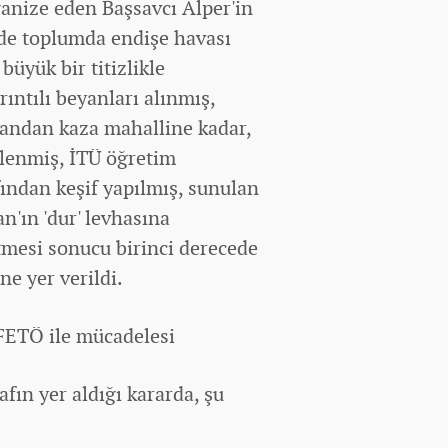
ganize eden Başsavcı Alper'in
nde toplumda endişe havası
üyük bir titizlikle
rıntılı beyanları alınmış,
andan kaza mahalline kadar,
elenmiş, İTÜ öğretim
fından keşif yapılmış, sunulan
'ın 'dur' levhasına
tmesi sonucu birinci derecede
ine yer verildi.
 FETÖ ile mücadelesi
fın yer aldığı kararda, şu