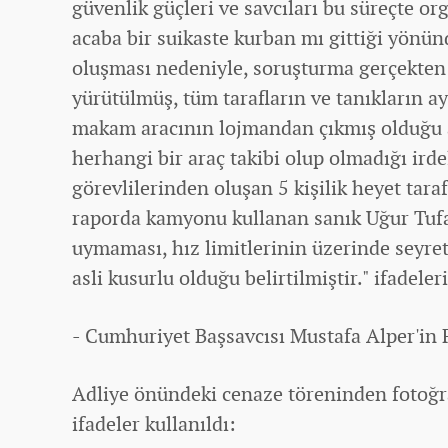
güvenlik güçleri ve savcıları bu süreçte or
acaba bir suikaste kurban mı gittiği yönü
oluşması nedeniyle, soruşturma gerçekten b
yürütülmüş, tüm tarafların ve tanıkların ay
makam aracının lojmandan çıkmış olduğu 
herhangi bir araç takibi olup olmadığı ird
görevlilerinden oluşan 5 kişilik heyet tara
raporda kamyonu kullanan sanık Uğur Tufan
uymaması, hız limitlerinin üzerinde seyre
asli kusurlu olduğu belirtilmiştir." ifadeler
- Cumhuriyet Başsavcısı Mustafa Alper'in
Adliye önündeki cenaze töreninden fotoğra
ifadeler kullanıldı: