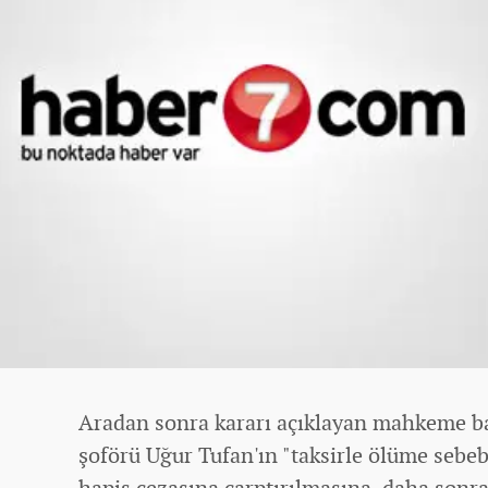
Aradan sonra kararı açıklayan mahkeme 
şoförü Uğur Tufan'ın "taksirle ölüme sebeb
hapis cezasına çarptırılmasına, daha sonr