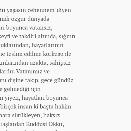
çin yaşasın cehennem' diyen
 Şimdi özgür
dünya
da
arı boyunca vatansız,
eyfi ve takdiri altında, sığıntı
duklarından, hayatlarının
e teslim edilme korkusu ile
kınlarından uzakta, sahipsiz
lardır. Vatanımız ve
ını dişine takıp, gece gündüz
e gelmediği için
ı yiyen, hayatları boyunca
 birçok insan ki başta hakim
ihara sürükleyen, haksız
ttaşlardan Kuddusi Okkır,