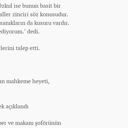
zkul ise bunun basit bir
aller zinciri söz konusudur.
sanıkların da kusuru vardır.
ediyorum." dedi.
erini talep etti.
dan mahkeme heyeti,
ek açıklandı
lper ve makam şoförünün