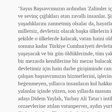
"Sayın Başsavcımızın ardından 'Zalimler i
ve sevinç çığlıkları atan zavallı insanlar.
yaşadıklarını zannetmiş olsalar da, hayatl
milletsiz, devletsiz olarak başka ülkelerin k
şekilde o ülkelerde kalacak, vatan haini ol
sonuna kadar Türkiye Cumhuriyeti devletin
yaşayacak ve bir gün öldüklerinde, tüm ya
bir mezarda kendilerine bir mezar bulacak
devletimiz için hain darbe girişiminde can
çalışan başsavcımızın hizmetlerini, işlerin
beğenmeyen, yıllarca insanların kul hakkın
yalanlar içinde yüzen, son yıllarda masum
adayı Didem Yaylalı, Yarbay Ali Tatar'ı int
cezaevlerine atılan vatanperver, aydın yur