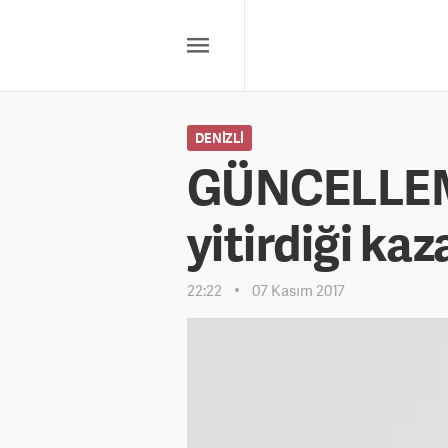
DENIZLI
GÜNCELLEME 
yitirdiği kaza
22:22
07 Kasım 2017