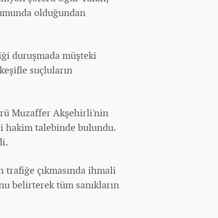
urumunda olduğundan
diği duruşmada müşteki
keşifle suçluların
rü Muzaffer Akşehirli'nin
di hakim talebinde bulundu.
i.
 trafiğe çıkmasında ihmali
u belirterek tüm sanıkların