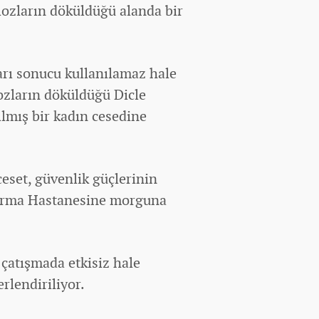
olozların döküldüğü alanda bir
ıları sonucu kullanılamaz hale
lozların döküldüğü Dicle
ılmış bir
kadın
cesedine
eset, güvenlik güçlerinin
tırma Hastanesine morguna
 çatışmada etkisiz hale
erlendiriliyor.