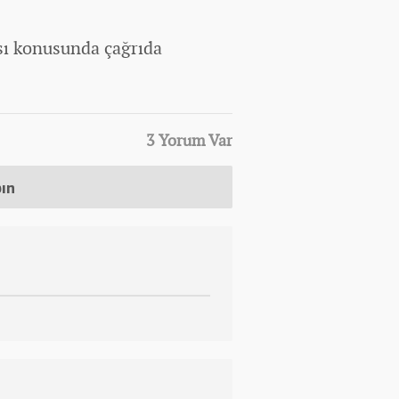
sı konusunda çağrıda
3 Yorum Var
pın