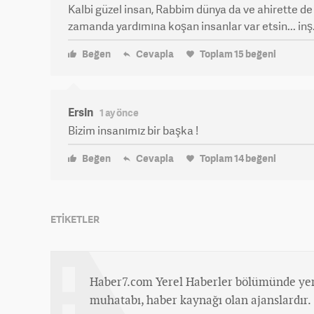
Kalbi güzel insan, Rabbim dünya da ve ahirette de
zamanda yardımına koşan insanlar var etsin... inş
Beğen
Cevapla
Toplam
15
beğeni
Ersin
1 ay önce
Bizim insanımız bir başka !
Beğen
Cevapla
Toplam
14
beğeni
ETİKETLER
Haber7.com Yerel Haberler bölümünde yer
muhatabı, haber kaynağı olan ajanslardır.