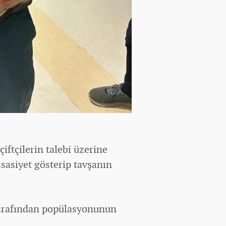
iftçilerin talebi üzerine
ssasiyet gösterip tavşanın
 tarafından popülasyonunun
.