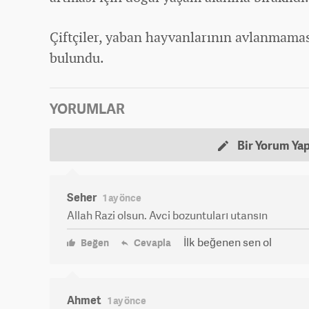
Çiftçiler, yaban hayvanlarının avlanmama
bulundu.
YORUMLAR
Bir Yorum Ya
Seher
1 ay önce
Allah Razi olsun. Avci bozuntuları utansın
İlk beğenen sen ol
Beğen
Cevapla
Ahmet
1 ay önce