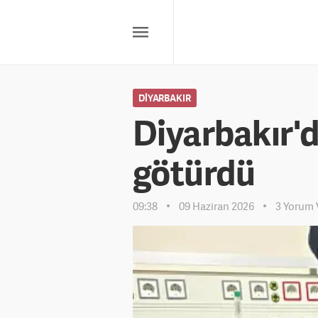
DIYARBAKIR
Diyarbakır'd
götürdü
09:38
09 Haziran 2026
3 Yorum 