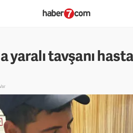
a yaralı tavşanı hast
Var