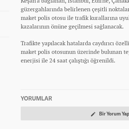
Keşan'a bağlanan, İstanbul, Edirne, Çanakk
güzergahlarında belirlenen çeşitli noktala
maket polis otosu ile trafik kurallarına uyu
kazalarının önüne geçilmesi sağlanacak.
Trafikte yapılacak hatalarda caydırıcı özell
maket polis otosunun üzerinde bulunan te
enerjisi ile 24 saat çalıştığı öğrenildi.
YORUMLAR
Bir Yorum Ya