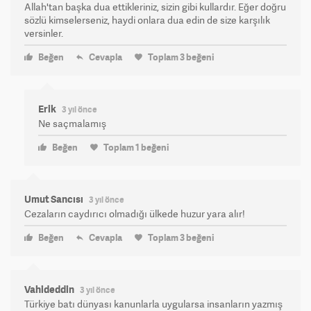
Allah'tan başka dua ettikleriniz, sizin gibi kullardır. Eğer doğru
sözlü kimselerseniz, haydi onlara dua edin de size karşılık
versinler.
Beğen
Cevapla
Toplam
3
beğeni
Erik
3 yıl önce
Ne saçmalamış
Beğen
Toplam
1
beğeni
Umut Sancısı
3 yıl önce
Cezaların caydırıcı olmadığı ülkede huzur yara alır!
Beğen
Cevapla
Toplam
3
beğeni
Vahideddin
3 yıl önce
Türkiye batı dünyası kanunlarla uygularsa insanların yazmış