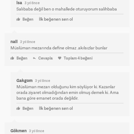
isa
3 yıl önce
Salıbaba değil ben o mahallede oturuyorum salihbaba
İlk beğenen sen ol
Beğen
nail
3 yıl önce
Müslüman mezarında define olmaz .akılsızlar bunlar
Beğen
Cevapla
Toplam
4
beğeni
Gakgom
3 yıl önce
Müslüman mezarı olduğunu kim söylüyor ki. Kazanlar
orada ziyaret olmadığından emin olmuş demek ki. Ama
bana göre emanet orada değildir.
İlk beğenen sen ol
Beğen
Gökmen
3 yıl önce