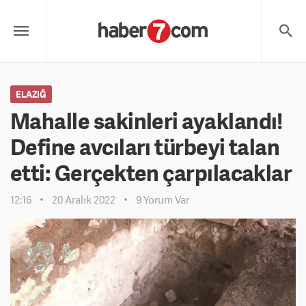
ELAZIĞ
Mahalle sakinleri ayaklandı!
Define avcıları türbeyi talan
etti: Gerçekten çarpılacaklar
12:16
20 Aralık 2022
9 Yorum Var