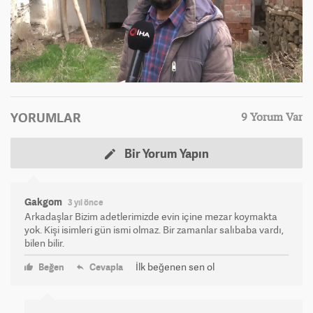
YORUMLAR
9 Yorum Var
Bir Yorum Yapın
Gakgom
3 yıl önce
Arkadaşlar Bizim adetlerimizde evin içine mezar koymakta
yok. Kişi isimleri gün ismi olmaz. Bir zamanlar salıbaba vardı,
bilen bilir.
İlk beğenen sen ol
Beğen
Cevapla