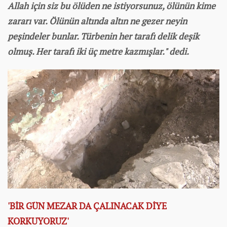
Allah için siz bu ölüden ne istiyorsunuz, ölünün kime
zararı var. Ölünün altında altın ne gezer neyin
peşindeler bunlar. Türbenin her tarafı delik deşik
olmuş. Her tarafı iki üç metre kazmışlar." dedi.
'BİR GÜN MEZAR DA ÇALINACAK DİYE
KORKUYORUZ'