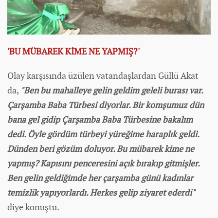
'BU MÜBAREK KİME NE YAPMIŞ?'
Olay karşısında üzülen vatandaşlardan Güllü Akat
da,
"Ben bu mahalleye gelin geldim geleli burası var.
Çarşamba Baba Türbesi diyorlar. Bir komşumuz dün
bana gel gidip Çarşamba Baba Türbesine bakalım
dedi. Öyle gördüm türbeyi yüreğime haraplık geldi.
Dünden beri gözüm doluyor. Bu mübarek kime ne
yapmış? Kapısını penceresini açık bırakıp gitmişler.
Ben gelin geldiğimde her çarşamba günü
kadın
lar
temizlik yapıyorlardı. Herkes gelip ziyaret ederdi"
diye konuştu.