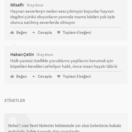
Misafir
10 ay önce
Hayvan severlerşn neden sesi çıkmıyor koyunlar hayvan
degilmi çünkü okıyunların yanında mama lobileri yok öyle
olunca satılmış severlerde olmuyor
Beğen
Cevapla
Toplam
4
beğeni
Hakan Çetin
10 ay önce
Halk çaresiz özellikle çocuklarını yaşlılarını korumak için
köpekleri kendileri zehirliyor haklı, önce insan hayatı tâbi ki
Beğen
Cevapla
Toplam
3
beğeni
ETİKETLER
Haber7.com Yerel Haberler bölümünde yer alan haberlerin hukuki
muhatabı, haber kaynağı olan ajanslardır.