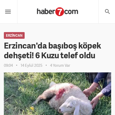
ERZINCAN
Erzincan'da başıboş köpek
dehşeti! 6 Kuzu telef oldu
09:04
14 Eylül 2025
4 Yorum Var