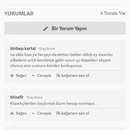
YORUMLAR
4 Yorum Var
Bir Yorum Yapın
binbaşı kartal
10 ay önce
ne oldu bize ya herşeyi devletten bekler olduk ey insanlar
silkelenin artık kendinize gelin vurun şu köpekleri akşam
olunca atın cumura kimden korkuyonuz
İlk beğenen sen ol
Beğen
Cevapla
Misafir
10 ay önce
Köpekçilerden başlamak lazım hesap sormaya...
İlk beğenen sen ol
Beğen
Cevapla