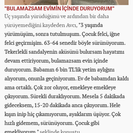
"BULAMAZSAM EVİMİN İÇİNDE DURUYORUM"
Üç yaşında yürüdüğünü ve ardından bir daha
yürüyemediğini kaydeden Avcı,
"3 yaşında
yürümüşüm, sonra tutulmuşum. Çocuk felci, iğne
felci geçirmişim. 63-64 senedir böyle sürünüyorum.
Tekerlekli sandalyenin aküsünü bulursam hayatımı
devam ettiriyorum, bulamazsam evin içinde
duruyorum. Babamın 6 bin TL'lik yetim aylığını
alıyorum, onunla geçiniyorum. Ev de babamdan kaldı
ama ortaklı. Çok zor oluyor, emekleye emekleye
çıkıyorum. Sürekli duraklıyorum. Mesela 5 dakikada
gideceksem, 15-20 dakikada anca çıkıyorum. Hele
kışın inip hiç çıkamıyorum, ayaklarım üşüyor. Çok
hızlı gidemem, sürünüyorum. Çocuk gibi
emekliyorum."
şeklinde konuştu.