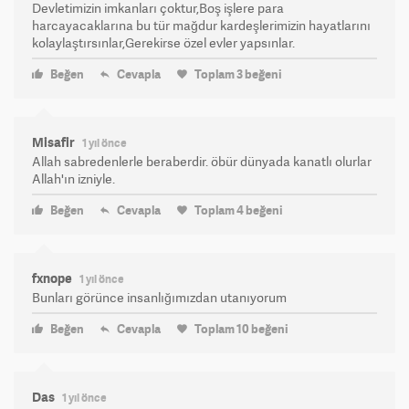
Devletimizin imkanları çoktur,Boş işlere para
harcayacaklarına bu tür mağdur kardeşlerimizin hayatlarını
kolaylaştırsınlar,Gerekirse özel evler yapsınlar.
Beğen
Cevapla
Toplam
3
beğeni
Misafir
1 yıl önce
Allah sabredenlerle beraberdir. öbür dünyada kanatlı olurlar
Allah'ın izniyle.
Beğen
Cevapla
Toplam
4
beğeni
fxnope
1 yıl önce
Bunları görünce insanlığımızdan utanıyorum
Beğen
Cevapla
Toplam
10
beğeni
Das
1 yıl önce