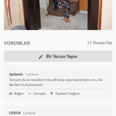
YORUMLAR
13 Yorum Var
Bir Yorum Yapın
Aydemir.
1 yıl önce
Tamam da ev kendinin mis alt kata niye tasinmiyor. onu da
devlet mi düsünecek.
Beğen
Cevapla
Toplam
1
beğeni
CESUR
1 yıl önce