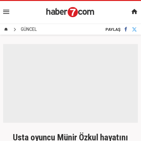
GÜNCEL
PAYLAŞ
Usta oyuncu Münir Özkul hayatını