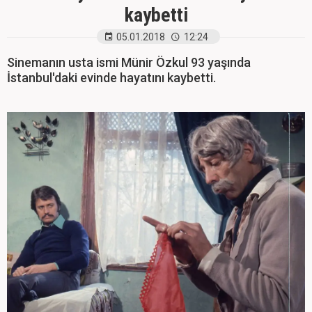
kaybetti
05.01.2018
12:24
Sinemanın usta ismi Münir Özkul 93 yaşında
İstanbul'daki evinde hayatını kaybetti.