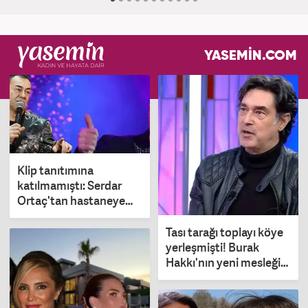
YASEMİN.COM
Klip tanıtımına
katılmamıştı: Serdar
Ortaç'tan hastaneye
kaldırıldı iddialarına
yanıt!
Tası tarağı toplayı köye
yerleşmişti! Burak
Hakkı'nın yeni mesleği
gündem oldu