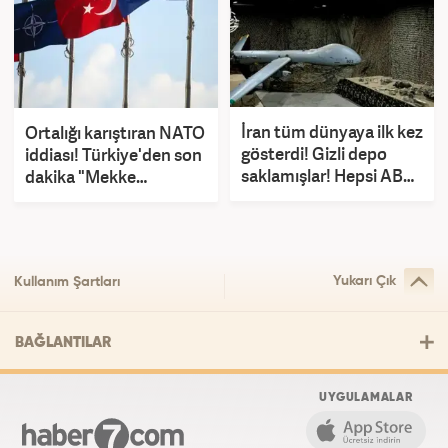
İran tüm dünyaya ilk kez
Ortalığı karıştıran NATO
gösterdi! Gizli depo
iddiası! Türkiye'den son
saklamışlar! Hepsi ABD
dakika "Mekke
ve İsrail'e ait
Anlaşması" açıklaması
Yukarı Çık
Kullanım Şartları
BAĞLANTILAR
UYGULAMALAR