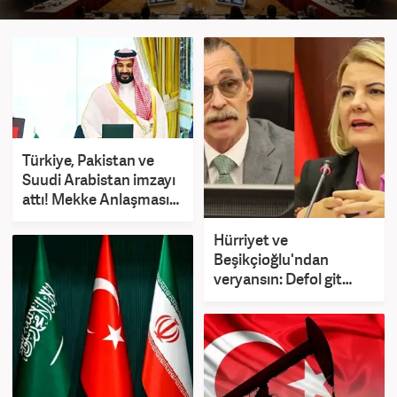
Türkiye, Pakistan ve
Suudi Arabistan imzayı
attı! Mekke Anlaşması
yürürlüğe girdi
Hürriyet ve
Beşikçioğlu'ndan
veryansın: Defol git
buradan! Allah hepsinin
belasını versin