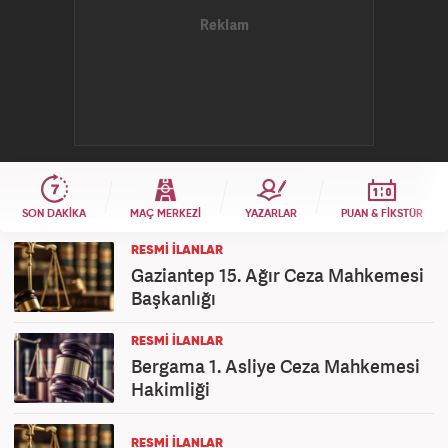
SON DAKIKA
MAÇ MERKEZI
YAZARLAR
PUAN & FIKSTÜR
RESMİ İLANLAR
Gaziantep 15. Ağır Ceza Mahkemesi
Başkanlığı
RESMİ İLANLAR
Bergama 1. Asliye Ceza Mahkemesi
Hakimliği
RESMİ İLANLAR