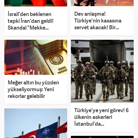
Dev anlaşma!
İsrail'den beklenen
Türkiye'nin kasasına
tepki İran'dan geldi!
servet akacak! Bir
Skandal "Mekke
ülkeden daha petrol
Anlaşması" açıklaması!
sürprizi
Meğer altın bu yüzden
yükseliyormuş: Yeni
rekorlar gelebilir
Türkiye'ye yeni görev! 6
ülkenin askerleri
İstanbul'da
konuşlanacak! Resmen
duyuruldu