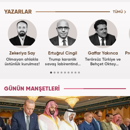
YAZARLAR
TÜMÜ
Zekeriya Say
Ertuğrul Cingil
Gaffar Yakınca
Olmayan ahlakla
Trump karanlık
Terörsüz Türkiye ve
üstünlük kurulmaz!
savaş labirentinde
Behçet Oktay
kaybolurken
vakası
GÜNÜN MANŞETLERİ