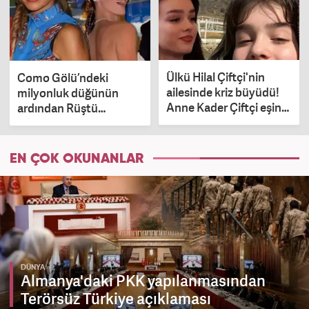
Ülkü Hilal Çiftçi'nin
Como Gölü’ndeki
ailesinde kriz büyüdü!
milyonluk düğünün
Anne Kader Çiftçi eşine
ardından Rüştü
boşanma davası açtı
Reçber'den Ata
Demirağ'a dava şoku!
EN ÇOK OKUNANLAR
DÜNYA
Almanya'daki PKK yapılanmasından
Terörsüz Türkiye açıklaması