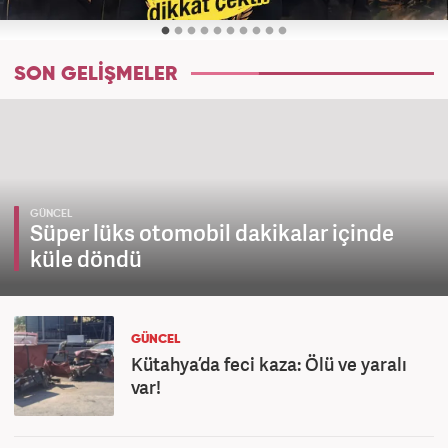
SON GELİŞMELER
GÜNCEL
Süper lüks otomobil dakikalar içinde
küle döndü
GÜNCEL
Kütahya’da feci kaza: Ölü ve yaralı
var!