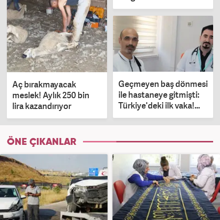
Geçmeyen baş dönmesi
Aç bırakmayacak
ile hastaneye gitmişti:
meslek! Aylık 250 bin
Türkiye'deki ilk vaka!
lira kazandırıyor
Dünyada 68 kişide var
ÖNE ÇIKANLAR