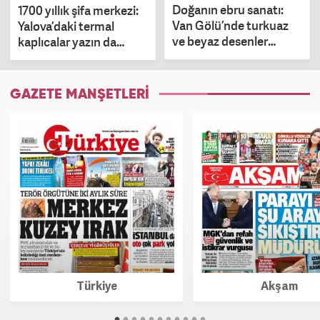
Doğanın ebru sanatı:
1700 yıllık şifa merkezi:
Van Gölü’nde turkuaz
Yalova’daki termal
ve beyaz desenler
kaplıcalar yazın da
oluştu
ziyaretçi akınına
uğruyor
GAZETE MANŞETLERİ
Türkiye
Akşam