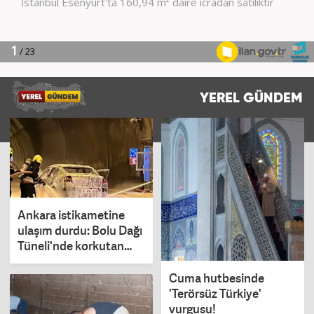
YEREL GÜNDEM
Ankara istikametine
ulaşım durdu: Bolu Dağı
Tüneli'nde korkutan
yangın!
Cuma hutbesinde
'Terörsüz Türkiye'
vurgusu!