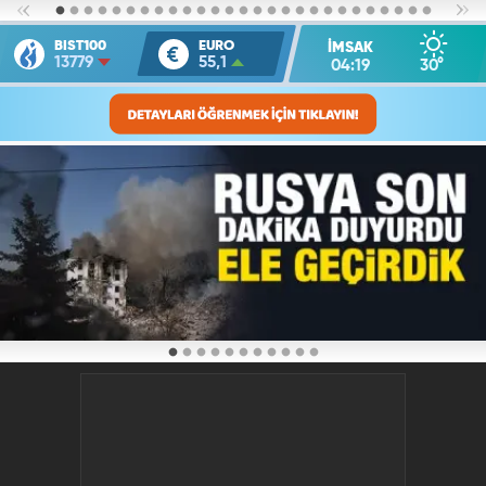
BIST100
EURO
İMSAK
13779
55,1
04:19
30
°