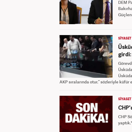
DEM Par
Bakırh
Güçlend
SİYASET
Üsküd
girdi:
Görevde
Üsküdar
Üsküdar
AKP sıralarında otur.” sözleriyle küfür e
SİYASET
CHP'd
CHP Söz
yaptık."