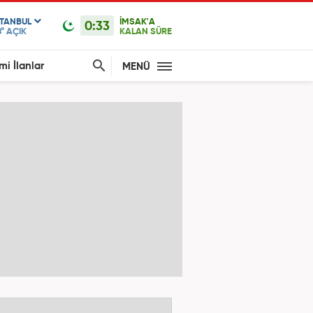
STANBUL
İMSAK'A
0:33
°
AÇIK
KALAN SÜRE
mi İlanlar
MENÜ