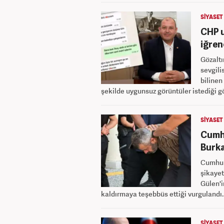
SİYASET
CHP u
iğren
Gözaltı
sevgili
bilinen
şekilde uygunsuz görüntüler istediği g
SİYASET
Cumhu
Burka
Cumhur
şikayet
Gülen'i
kaldırmaya teşebbüs ettiği vurgulandı.
SİYASET