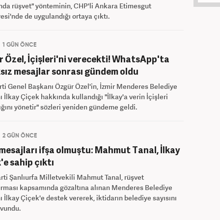
da rüşvet" yönteminin, CHP'li Ankara Etimesgut
esi'nde de uygulandığı ortaya çıktı.
1 GÜN ÖNCE
 Özel, İçişleri'ni verecekti! WhatsApp'ta
sız mesajlar sonrası gündem oldu
rti Genel Başkanı Özgür Özel'in, İzmir Menderes Belediye
 İlkay Çiçek hakkında kullandığı "İlkay'a verin İçişleri
ğını yönetir" sözleri yeniden gündeme geldi.
2 GÜN ÖNCE
 mesajları ifşa olmuştu: Mahmut Tanal, İlkay
'e sahip çıktı
rti Şanlıurfa Milletvekili Mahmut Tanal, rüşvet
urması kapsamında gözaltına alınan Menderes Belediye
 İlkay Çiçek'e destek vererek, iktidarın belediye sayısını
avundu.