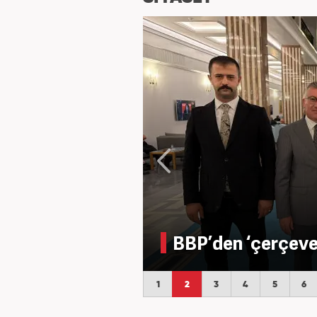
BBP’den ‘çerçeve
1
2
3
4
5
6