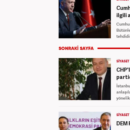
Cumhu
ilgil
Cumhur
Bütünle
tehdidi
SİYASET
CHP'l
parti
İstanbu
anlaşıl
yönelik 
SİYASET
DEM P