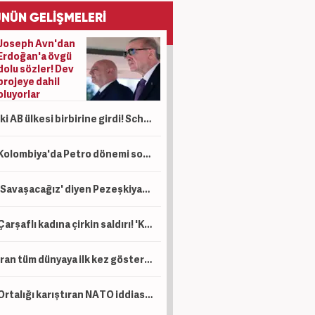
NÜN GELİŞMELERİ
Joseph Avn'dan
Erdoğan'a övgü
dolu sözler! Dev
projeye dahil
oluyorlar
İki AB ülkesi birbirine girdi! Schengen vizesine bir darbe daha! Tokat gibi misilleme
Kolombiya'da Petro dönemi sona erdi: Saraydan görevi devretmeden ayrıldı
'Savaşacağız' diyen Pezeşkiyan'dan ABD'ye sert tepki: Geri adım atmayacağız!
Çarşaflı kadına çirkin saldırı! 'Kıyafetin çocuklarımı korkutuyor'
İran tüm dünyaya ilk kez gösterdi! Gizli depo saklamışlar! Hepsi ABD ve İsrail'e ait
Ortalığı karıştıran NATO iddiası! Türkiye'den son dakika "Mekke Anlaşması" açıklaması