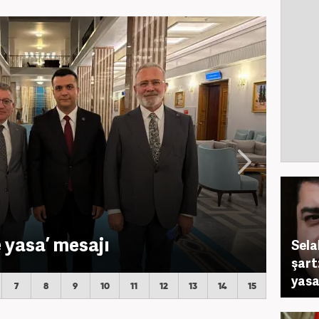
 yasa’ mesajı
Sela
şart
yasa
7
8
9
10
11
12
13
14
15