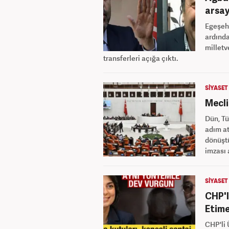
arsay
Egeşeh
ardında
milletv
transferleri açığa çıktı.
SİYASET
Mecli
Dün, Tü
adım at
dönüştü
imzası 
SİYASET
CHP'l
Etime
CHP'li