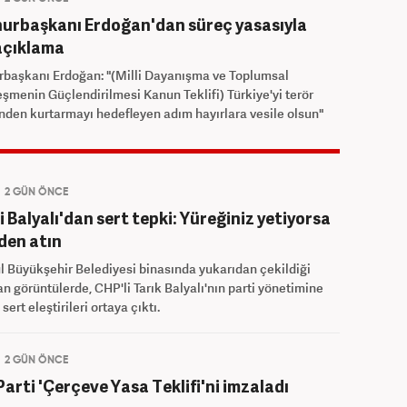
rbaşkanı Erdoğan'dan süreç yasasıyla
i açıklama
başkanı Erdoğan: "(Milli Dayanışma ve Toplumsal
şmenin Güçlendirilmesi Kanun Teklifi) Türkiye'yi terör
nden kurtarmayı hedefleyen adım hayırlara vesile olsun"
2 GÜN ÖNCE
i Balyalı'dan sert tepki: Yüreğiniz yetiyorsa
den atın
l Büyükşehir Belediyesi binasında yukarıdan çekildiği
an görüntülerde, CHP'li Tarık Balyalı'nın parti yönetimine
sert eleştirileri ortaya çıktı.
2 GÜN ÖNCE
arti 'Çerçeve Yasa Teklifi'ni imzaladı