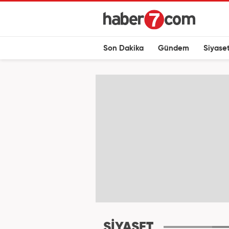
Son Dakika
Gündem
Siyase
SİYASET