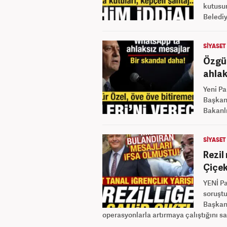
kutusun
Belediy
SİYASET
Özgür
ahlak
Yeni Pa
Başkanı
Bakanlı
SİYASET
Rezil
Çiçek
YENİ Pa
soruşt
Başkanı
operasyonlarla artırmaya çalıştığını s