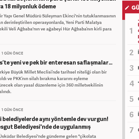
a 18 milyonluk ödeme
GÜ
ir Yapı Genel Müdürü Süleyman Ekinci'nin tutuklanmasının
n derinleştirilen operasyonlarda, Yeni Parti Malatya
ekili Veli Ağbaba'nın ve ağabeyi Hür Ağbaba’nın kirli para
1 GÜN ÖNCE
s’te yeni ve pek bir enteresan saflaşmalar…
rkiye Büyük Millet Meclisi’nde tarihsel niteliği olan bir
ıldı ve PKK’nın silah bırakma kararını eyleme
recek olan yasal düzenleme için 360 milletvekilinin
alındı.
1 GÜN ÖNCE
i belediyelerde aynı yöntemle dev vurgun!
sgut Belediyesi'nde de uygulanmış
 Üsküdar Belediyesi'nde gündeme gelen "çikolata