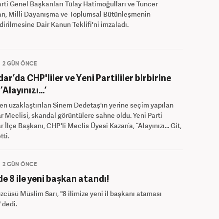
ti Genel Başkanları Tülay Hatimoğulları ve Tuncer
an, Milli Dayanışma ve Toplumsal Bütünleşmenin
irilmesine Dair Kanun Teklifi'ni imzaladı.
2 GÜN ÖNCE
ar’da CHP'liler ve Yeni Partililer birbirine
 ‘Alayınızı…’
n uzaklaştırılan Sinem Dedetaş'ın yerine seçim yapılan
 Meclisi, skandal görüntülere sahne oldu. Yeni Parti
 İlçe Başkanı, CHP'li Meclis Üyesi Kazan’a, “Alayınızı… Git,
tti.
2 GÜN ÖNCE
e 8 ile yeni başkan atandı!
cüsü Müslim Sarı, "8 ilimize yeni il başkanı ataması
 dedi.