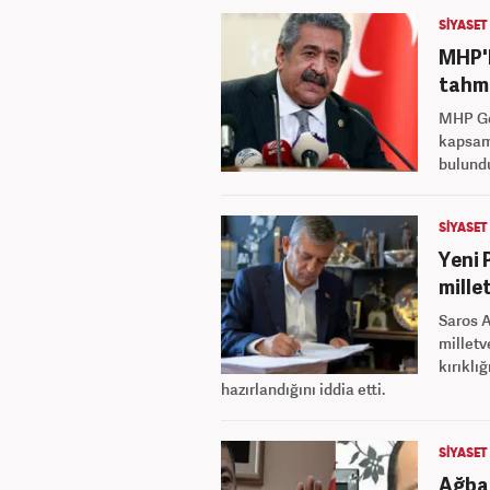
SİYASET
MHP'l
tahm
MHP Gen
kapsam
bulund
SİYASET
Yeni 
millet
Saros A
milletv
kırıklı
hazırlandığını iddia etti.
SİYASET
Ağbab