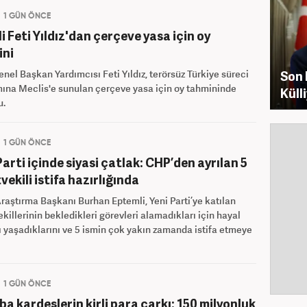
1 GÜN ÖNCE
i Feti Yıldız'dan çerçeve yasa için oy
ini
el Başkan Yardımcısı Feti Yıldız, terörsüz Türkiye süreci
Son 
ına Meclis'e sunulan çerçeve yasa için oy tahmininde
Küll
u.
1 GÜN ÖNCE
Parti içinde siyasi çatlak: CHP’den ayrılan 5
vekili istifa hazırlığında
raştırma Başkanı Burhan Eptemli, Yeni Parti’ye katılan
ekillerinin bekledikleri görevleri alamadıkları için hayal
ğı yaşadıklarını ve 5 ismin çok yakın zamanda istifa etmeye
1 GÜN ÖNCE
a kardeşlerin kirli para çarkı: 150 milyonluk