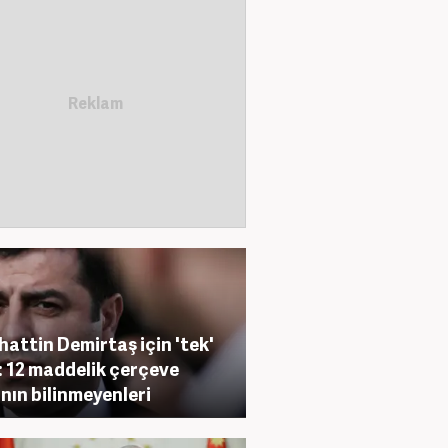
hattin Demirtaş için 'tek'
: 12 maddelik çerçeve
nın bilinmeyenleri