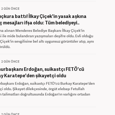
2 GÜN ÖNCE
çkura battı! İlkay Çiçek'in yasak aşkına
ç mesajları ifşa oldu: Tüm belediyeyi..
na alınan Menderes Belediye Başkanı İlkay Çiçek'in
si ile mide bulandıran yazışmaları deşifre oldu. Evli olduğu
 Çiçek'in sevgilisine bel altı uygunsuz görüntüler atıp, aynı
örüldü.
2 GÜN ÖNCE
rbaşkanı Erdoğan, suikastçı FETÖ'cü
y Karatepe'den şikayetçi oldu
başkanı Erdoğan, suikastçı FETÖ'cü Burkay Karatepe'den
çi oldu. Şikayet dilekçesinde, örgüt elebaşı Fetullah
n talimatları doğrultusunda Erdoğan'ın varlığını ortadan
2 GÜN ÖNCE