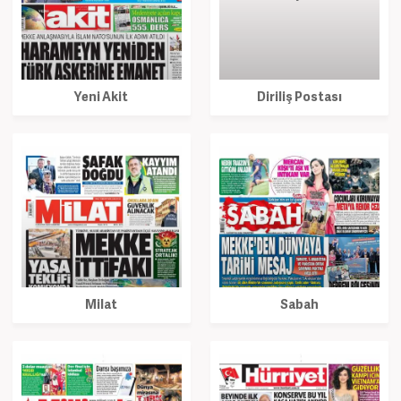
Yeni Akit
Diriliş Postası
Milat
Sabah