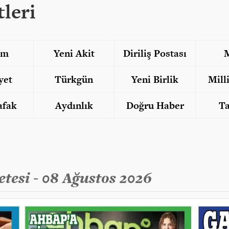
leri
am
Yeni Akit
Diriliş Postası
M
yet
Türkgün
Yeni Birlik
Mill
afak
Aydınlık
Doğru Haber
T
etesi - 08 Ağustos 2026