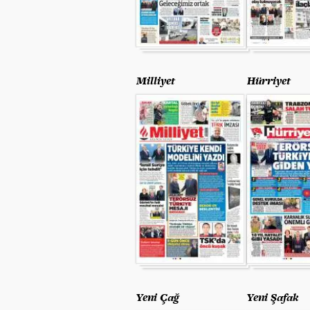
Milliyet
Hürriyet
Yeni Çağ
Yeni Şafak