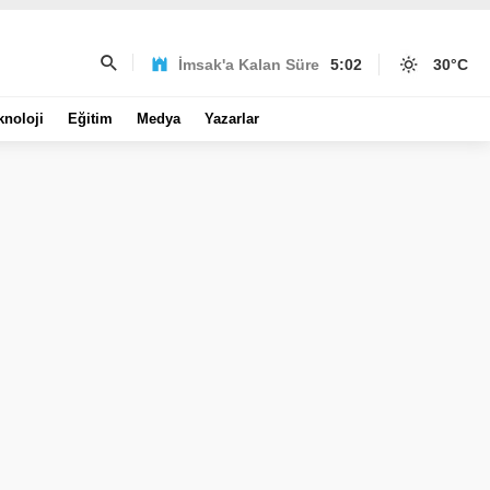
İmsak'a Kalan Süre
5:02
30
°C
knoloji
Eğitim
Medya
Yazarlar