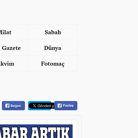
ilat
Sabah
i Gazete
Dünya
akvim
Fotomaç