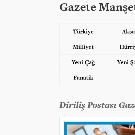
Gazete Manşet
Türkiye
Akş
Milliyet
Hürri
Yeni Çağ
Yeni Ş
Fanatik
Diriliş Postası Gaz