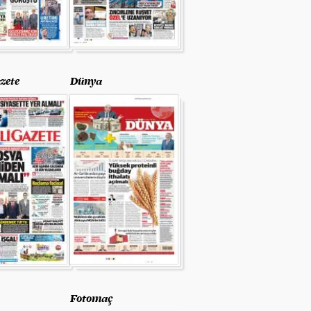
zete
Dünya
Fotomaç