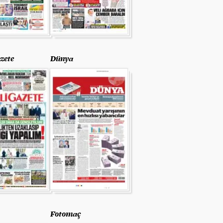
zete
Dünya
Fotomaç