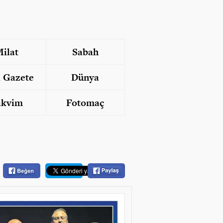
ilat
Sabah
i Gazete
Dünya
akvim
Fotomaç