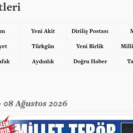
leri
am
Yeni Akit
Diriliş Postası
M
yet
Türkgün
Yeni Birlik
Mill
afak
Aydınlık
Doğru Haber
T
 - 08 Ağustos 2026