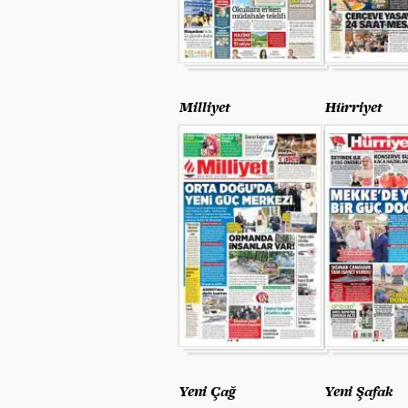
Milliyet
Hürriyet
Yeni Çağ
Yeni Şafak