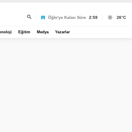
Öğle'ye Kalan Süre
2:59
26
°C
knoloji
Eğitim
Medya
Yazarlar