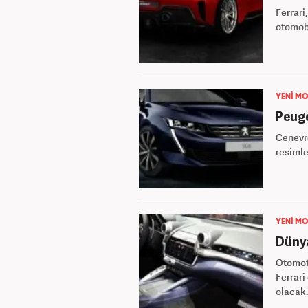
Ferrari
otomobi
YENİ MO
Peuge
Cenevr
resimle
YENİ MO
Dünya
Otomot
Ferrari
olacak.