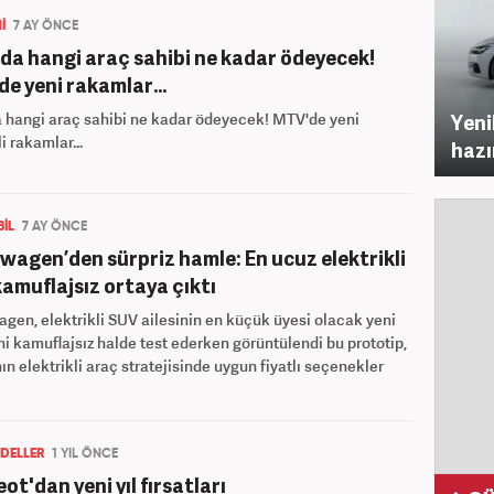
İ
7 AY ÖNCE
da hangi araç sahibi ne kadar ödeyecek!
e yeni rakamlar...
 hangi araç sahibi ne kadar ödeyecek! MTV'de yeni
Yeni
i rakamlar...
hazı
İL
7 AY ÖNCE
wagen’den sürpriz hamle: En ucuz elektrikli
amuflajsız ortaya çıktı
gen, elektrikli SUV ailesinin en küçük üyesi olacak yeni
i kamuflajsız halde test ederken görüntülendi bu prototip,
n elektrikli araç stratejisinde uygun fiyatlı seçenekler
DELLER
1 YIL ÖNCE
ot'dan yeni yıl fırsatları