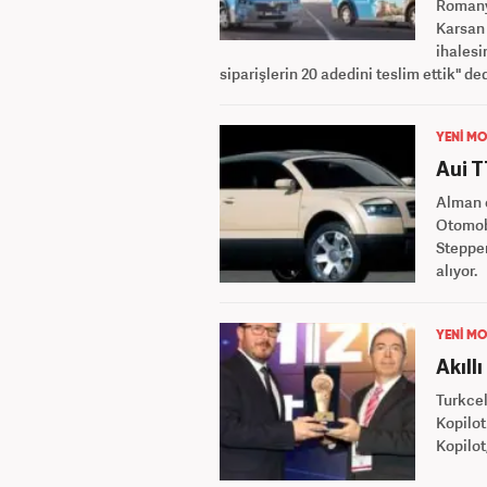
Romanya
Karsan 
ihalesi
siparişlerin 20 adedini teslim ettik" ded
YENİ MO
Aui T
Alman o
Otomobi
Steppen
alıyor.
YENİ MO
Akıll
Turkcel
Kopilot
Kopilot