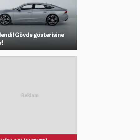
lendi! Gövde gösterisine
r!