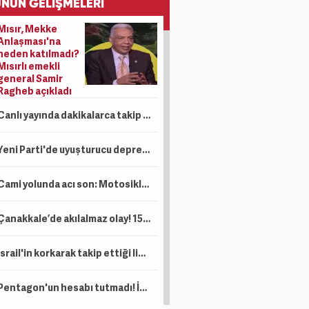
NÜN GELİŞMELERİ
Mısır, Mekke
Anlaşması'na
neden katılmadı?
Mısırlı emekli
general Samir
Ragheb açıkladı
Canlı yayında dakikalarca takip ettiler: Koreli yayıncıya çirkin taciz
Yeni Parti'de uyuşturucu depremi: Gökhan Günaydın kendi belediye başkanlarını hedef aldı
Cami yolunda acı son: Motosikletin çarptığı 78 yaşındaki adam hayatını kaybetti
Çanakkale’de akılalmaz olay! 150 bardak çay için öldüresiye dövüldü
İsrail'in korkarak takip ettiği liste! İşte dünyanın en güçlü İslam orduları...
Pentagon'un hesabı tutmadı! İran savaşına üst düzey itiraz