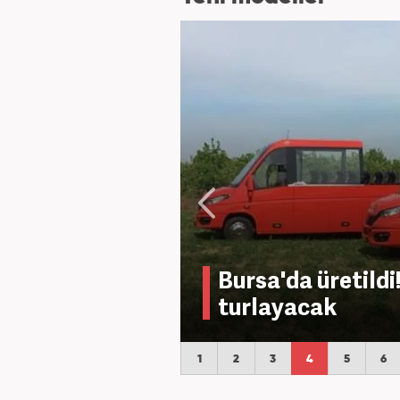
Bursa'da üretild
turlayacak
1
2
3
4
5
6