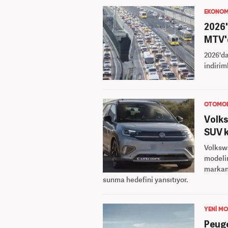
EKONOM
2026'
MTV'd
2026'da
indiriml
OTOMOB
Volks
SUV k
Volkswa
modelin
markanı
sunma hedefini yansıtıyor.
YENİ MO
Peuge