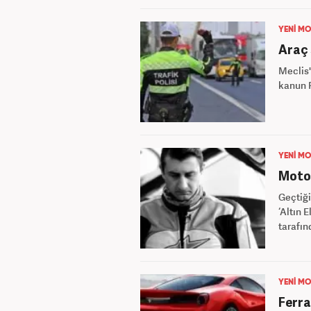
YENİ MO
Araç 
Meclis'
kanun R
YENİ MO
Motos
Geçtiği
‘Altın 
tarafın
YENİ MO
Ferrar