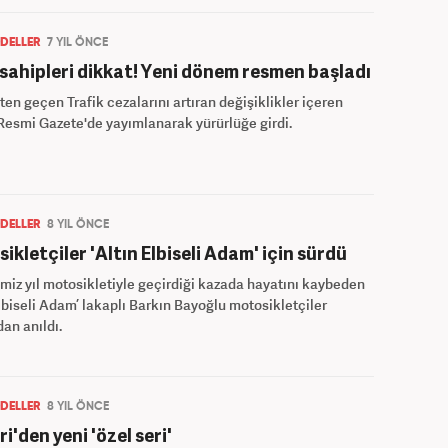
DELLER
7 YIL ÖNCE
sahipleri dikkat! Yeni dönem resmen başladı
ten geçen Trafik cezalarını artıran değişiklikler içeren
esmi Gazete'de yayımlanarak yürürlüğe girdi.
DELLER
8 YIL ÖNCE
ikletçiler 'Altın Elbiseli Adam' için sürdü
miz yıl motosikletiyle geçirdiği kazada hayatını kaybeden
Elbiseli Adam’ lakaplı Barkın Bayoğlu motosikletçiler
dan anıldı.
DELLER
8 YIL ÖNCE
i'den yeni 'özel seri'