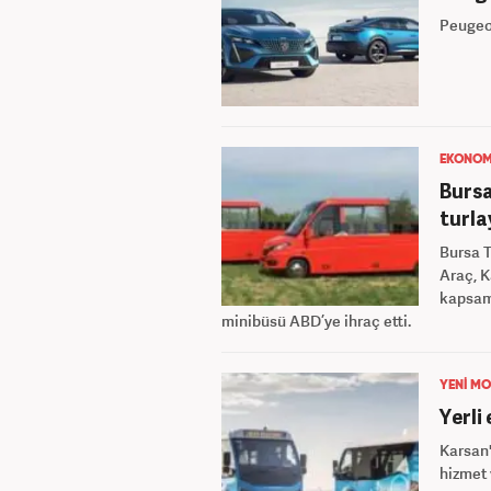
Peugeot
EKONOM
Bursa
turl
Bursa T
Araç, K
kapsamı
minibüsü ABD’ye ihraç etti.
YENİ MO
Yerli
Karsan'
hizmet 