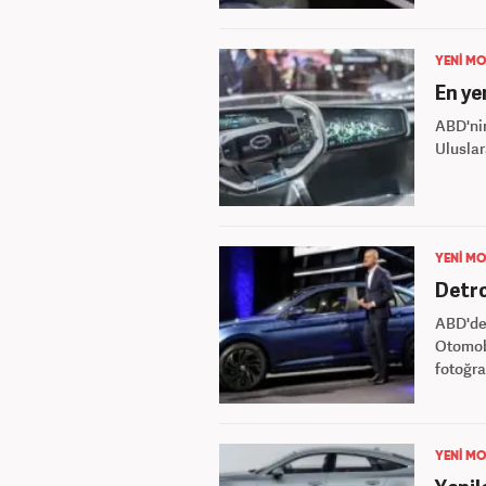
YENİ MO
En ye
ABD'ni
Uluslar
YENİ MO
Detro
ABD'dek
Otomobi
fotoğra
YENİ MO