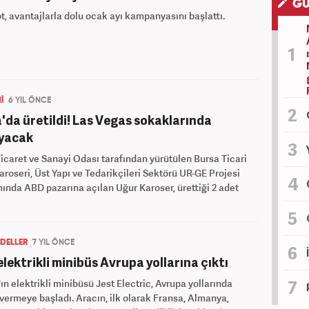
GÜ
, avantajlarla dolu ocak ayı kampanyasını başlattı.
İ
6 YIL ÖNCE
'da üretildi! Las Vegas sokaklarında
ayacak
icaret ve Sanayi Odası tarafından yürütülen Bursa Ticari
aroseri, Üst Yapı ve Tedarikçileri Sektörü UR-GE Projesi
nda ABD pazarına açılan Uğur Karoser, ürettiği 2 adet
DELLER
7 YIL ÖNCE
 elektrikli minibüs Avrupa yollarına çıktı
ın elektrikli minibüsü Jest Electric, Avrupa yollarında
vermeye başladı. Aracın, ilk olarak Fransa, Almanya,