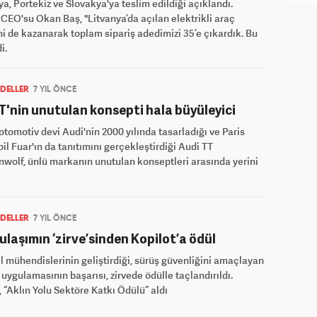
, Portekiz ve Slovakya'ya teslim edildiği açıklandı.
CEO'su Okan Baş, "Litvanya’da açılan elektrikli araç
ni de kazanarak toplam sipariş adedimizi 35’e çıkardık. Bu
i.
DELLER
7 YIL ÖNCE
T'nin unutulan konsepti hala büyüleyici
tomotiv devi Audi'nin 2000 yılında tasarladığı ve Paris
l Fuar'ın da tanıtımını gerçekleştirdiği Audi TT
wolf, ünlü markanın unutulan konseptleri arasında yerini
DELLER
7 YIL ÖNCE
ı ulaşımın ‘zirve’sinden Kopilot’a ödül
l mühendislerinin geliştirdiği, sürüş güvenliğini amaçlayan
 uygulamasının başarısı, zirvede ödülle taçlandırıldı.
, “Aklın Yolu Sektöre Katkı Ödülü” aldı