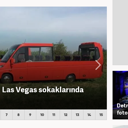
i! Las Vegas sokaklarında
Detr
foto
7
8
9
10
11
12
13
14
15