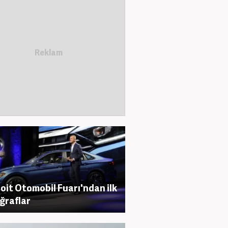
oit Otomobil Fuarı'ndan ilk
ğraflar