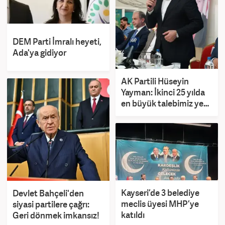
DEM Parti İmralı heyeti,
Ada'ya gidiyor
AK Partili Hüseyin
Yayman: İkinci 25 yılda
en büyük talebimiz yeni
bir anayasadır
Kayseri’de 3 belediye
Devlet Bahçeli'den
meclis üyesi MHP’ye
siyasi partilere çağrı:
katıldı
Geri dönmek imkansız!