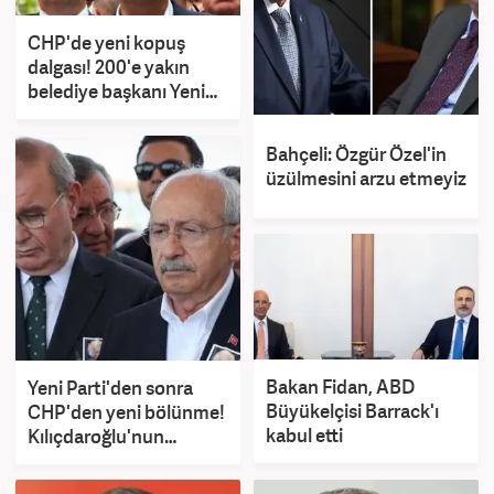
CHP'de yeni kopuş
dalgası! 200'e yakın
belediye başkanı Yeni
Parti yolunda
Bahçeli: Özgür Özel'in
üzülmesini arzu etmeyiz
Bakan Fidan, ABD
Yeni Parti'den sonra
Büyükelçisi Barrack'ı
CHP'den yeni bölünme!
kabul etti
Kılıçdaroğlu'nun
telefonu ortalığı
karıştırdı