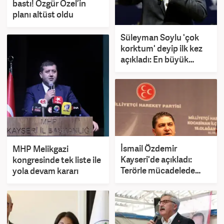
bastı! Özgür Özel’in
planı altüst oldu
Süleyman Soylu 'çok
korktum' deyip ilk kez
açıkladı: En büyük
tehdit dışarısıdır!
İsmail Özdemir
MHP Melikgazi
Kayseri'de açıkladı:
kongresinde tek liste ile
Terörle mücadelede
yola devam kararı
çerçeve yasa Meclis'e
geliyor