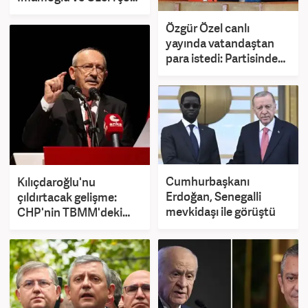
edecek isimler
Özgür Özel canlı
yayında vatandaştan
para istedi: Partisinden
yalanlama geldi!
Cumhurbaşkanı
Kılıçdaroğlu'nu
Erdoğan, Senegalli
çıldırtacak gelişme:
mevkidaşı ile görüştü
CHP'nin TBMM'deki
salonu Yeni Parti'ye
verildi!