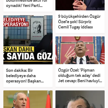
bölünmesinde aktif rol
oynadık! Yeni Parti
FETÖ’nün vasiyetiydi
9 büyükşehirden Özgür
Özel’e şok! Sürpriz
Cemil Tugay iddiası
Özgür Özel: 'Pişman
Son dakika: Bir
olduğum tek aday' dedi
belediyeye daha
Jet cevap: Beni havluyla
operasyon! Başkan
mı yakalamış?
dahil 13 kişi gözaltına
alındı