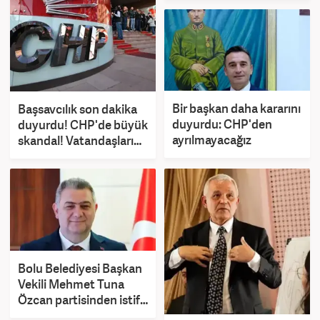
Bir başkan daha kararını
Başsavcılık son dakika
duyurdu: CHP'den
duyurdu! CHP'de büyük
ayrılmayacağız
skandal! Vatandaşların
tüm verileri çalındı
Bolu Belediyesi Başkan
Vekili Mehmet Tuna
Özcan partisinden istifa
etti