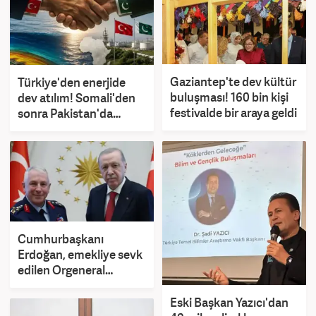
Gaziantep'te dev kültür
Türkiye'den enerjide
buluşması! 160 bin kişi
dev atılım! Somali'den
festivalde bir araya geldi
sonra Pakistan'da
sondaj yapılabilir
Cumhurbaşkanı
Erdoğan, emekliye sevk
edilen Orgeneral
Kadıoğlu'nu kabul etti
Eski Başkan Yazıcı'dan