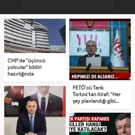
CHP'de "üçüncü
yolcular" bildiri
hazırlığında
FETÖ'cü Tarık
Tortos'tan itiraf: "Her
şey planlandığı gibi
gidiyor ana muhalefet
olduk"