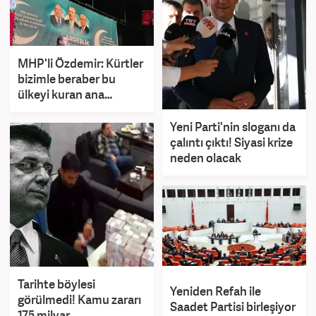
MHP'li Özdemir: Kürtler
bizimle beraber bu
ülkeyi kuran ana
unsurlardır
Yeni Parti'nin sloganı da
çalıntı çıktı! Siyasi krize
neden olacak
Tarihte böylesi
Yeniden Refah ile
görülmedi! Kamu zararı
Saadet Partisi birleşiyor
175 milyar