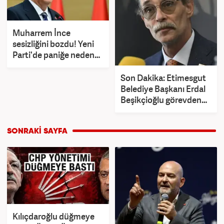
Muharrem İnce
sesizliğini bozdu! Yeni
Parti'de paniğe neden
olan iddiaya cevap verdi
Son Dakika: Etimesgut
Belediye Başkanı Erdal
Beşikçioğlu görevden
uzaklaştırıldı
Kılıçdaroğlu düğmeye