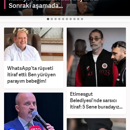
Sonraki aşamada...
WhatsApp'ta rüşveti
itiraf etti: Ben yürüyen
parayım bebeğim!
Etimesgut
Belediyesi'nde sarsıcı
itiraf: 5 Sene buradayız
yiyebildiğiniz kadar
yiyin