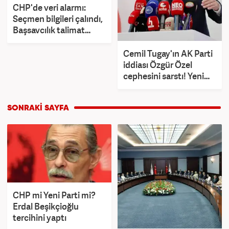
CHP'de veri alarmı:
Seçmen bilgileri çalındı,
Başsavcılık talimat
verdi!
Cemil Tugay'ın AK Parti
iddiası Özgür Özel
cephesini sarstı! Yeni
Parti'den ilk açıklama
CHP mi Yeni Parti mi?
Erdal Beşikçioğlu
tercihini yaptı