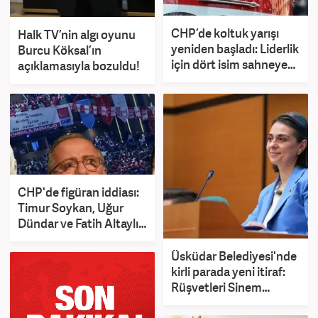
CHP’de koltuk yarışı
Halk TV’nin algı oyunu
yeniden başladı: Liderlik
Burcu Köksal’ın
için dört isim sahneye
açıklamasıyla bozuldu!
çıkıyor
CHP'de figüran iddiası:
Timur Soykan, Uğur
Dündar ve Fatih Altaylı
ifadeye çağrıldı
Üsküdar Belediyesi'nde
kirli parada yeni itiraf:
Rüşvetleri Sinem
Dedetaş’a soruyorlardı