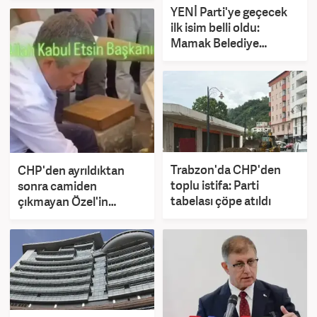
YENİ Parti'ye geçecek
ilk isim belli oldu:
Mamak Belediye
Başkanı CHP’den istifa
etti
Trabzon'da CHP'den
CHP'den ayrıldıktan
toplu istifa: Parti
sonra camiden
tabelası çöpe atıldı
çıkmayan Özel'in
abdesti tartışma
konusu oldu