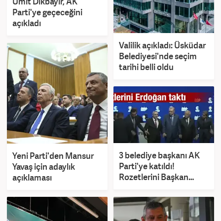
Ümit Dikbayır, AK
Parti'ye geçeceğini
açıkladı
Valilik açıkladı: Üsküdar
Belediyesi'nde seçim
tarihi belli oldu
3 belediye başkanı AK
Yeni Parti'den Mansur
Parti'ye katıldı!
Yavaş için adaylık
Rozetlerini Başkan
açıklaması
Erdoğan taktı