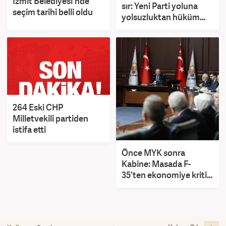
İzmit Belediyesi'nde
sır: Yeni Parti yoluna
seçim tarihi belli oldu
yolsuzluktan hüküm
giyenlerle devam ediyor
264 Eski CHP
Milletvekili partiden
istifa etti
Önce MYK sonra
Kabine: Masada F-
35'ten ekonomiye kritik
başlıklar var