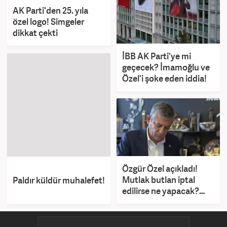
AK Parti'den 25. yıla
özel logo! Simgeler
dikkat çekti
İBB AK Parti'ye mi
geçecek? İmamoğlu ve
Özel'i şoke eden iddia!
Özgür Özel açıkladı!
Mutlak butlan iptal
Paldır küldür muhalefet!
edilirse ne yapacak?
Mansur Yavaş sorusuna
cevap