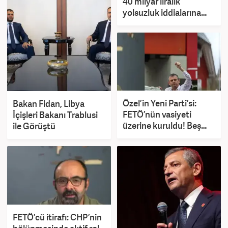
40 milyar liralık
yolsuzluk iddialarına
yalanlama
Özel’in Yeni Parti’si:
Bakan Fidan, Libya
FETÖ’nün vasiyeti
İçişleri Bakanı Trablusi
üzerine kuruldu! Beş
ile Görüştü
günde toplana devasa
bağış
FETÖ’cü itirafı: CHP’nin