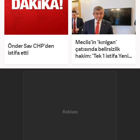
Meclis'in 'kırılgan'
Önder Sav CHP’den
çatısında belirsizlik
istifa etti
hakim: 'Tek 1 istifa Yeni
Yol'u tarihe gömer'