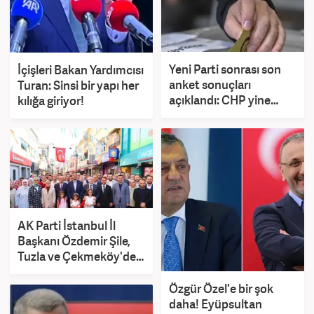
Yeni Parti sonrası son
İçişleri Bakan Yardımcısı
anket sonuçları
Turan: Sinsi bir yapı her
açıklandı: CHP yine
kılığa giriyor!
ikinci parti oldu
AK Parti İstanbul İl
Başkanı Özdemir Şile,
Tuzla ve Çekmeköy'de
'kararlılık' mesajı verdi
Özgür Özel'e bir şok
daha! Eyüpsultan