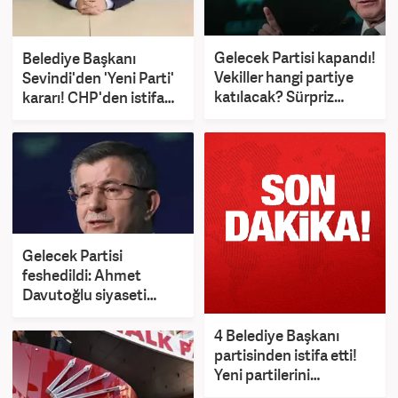
Gelecek Partisi kapandı!
Belediye Başkanı
Vekiller hangi partiye
Sevindi'den 'Yeni Parti'
katılacak? Sürpriz
kararı! CHP'den istifa
Davutoğlu iddiası
etti
Gelecek Partisi
feshedildi: Ahmet
Davutoğlu siyaseti
bıraktı!
4 Belediye Başkanı
partisinden istifa etti!
Yeni partilerini
açıkladılar