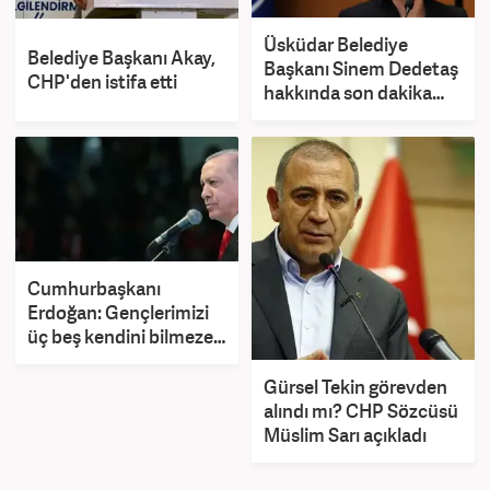
Üsküdar Belediye
Belediye Başkanı Akay,
Başkanı Sinem Dedetaş
CHP'den istifa etti
hakkında son dakika
kararı
Cumhurbaşkanı
Erdoğan: Gençlerimizi
üç beş kendini bilmeze
yem etmeyiz
Gürsel Tekin görevden
alındı mı? CHP Sözcüsü
Müslim Sarı açıkladı