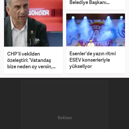
Belediye Başkanı
Özmen kararını açıkladı
Esenler'de yazın ritmi
CHP'li vekilden
ESEV konserleriyle
özeleştiri: 'Vatandaş
yükseliyor
bize neden oy versin,
Trump'la biz mi
görüşeceğiz?'