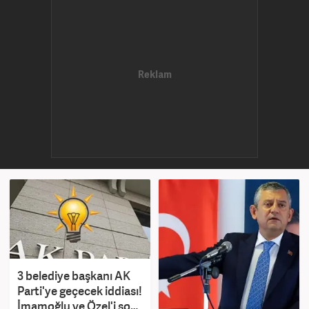
3 belediye başkanı AK
Parti'ye geçecek iddiası!
İmamoğlu ve Özel'i şoke