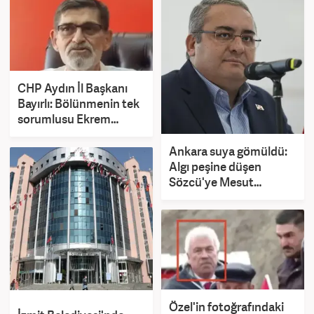
CHP Aydın İl Başkanı
Bayırlı: Bölünmenin tek
sorumlusu Ekrem
İmamoğlu'dur
Ankara suya gömüldü:
Algı peşine düşen
Sözcü'ye Mesut
Özarslan'dan sert tepki
Özel'in fotoğrafındaki