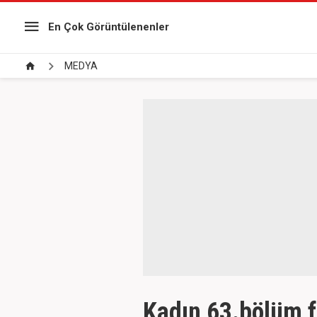
En Çok Görüntülenenler
MEDYA
Kadın 63.bölüm fo