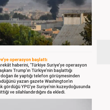
ye’ye operasyon başlattı
rekât haberini, ‘Türkiye Suriye’ye operasyon
 Başkanı Trump’ın Türkiye’nin başlattığı
oğan ile yaptığı telefon görüşmesinden
öründüğünü yazan gazete Washington’ın
arak gördüğü YPG’ye Suriye’nin kuzeydoğusunda
tiği ve silahlandırdığını da ekledi.