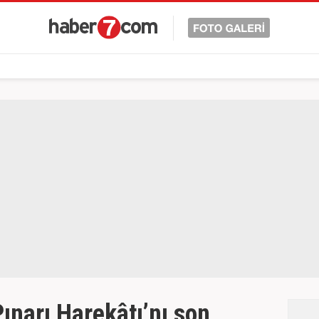
Pınarı Harekâtı’nı son