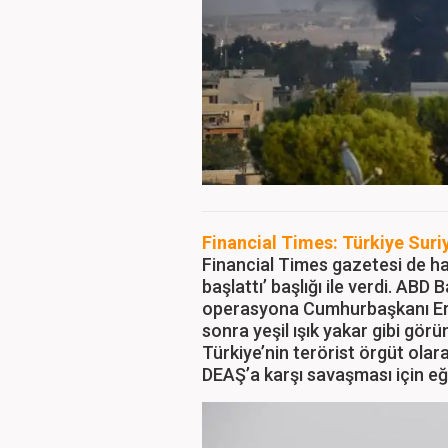
Financial Times: Türkiye Suri
Financial Times gazetesi de ha
başlattı’ başlığı ile verdi. ABD
operasyona Cumhurbaşkanı Erd
sonra yeşil ışık yakar gibi g
Türkiye’nin terörist örgüt ol
DEAŞ’a karşı savaşması için eğit