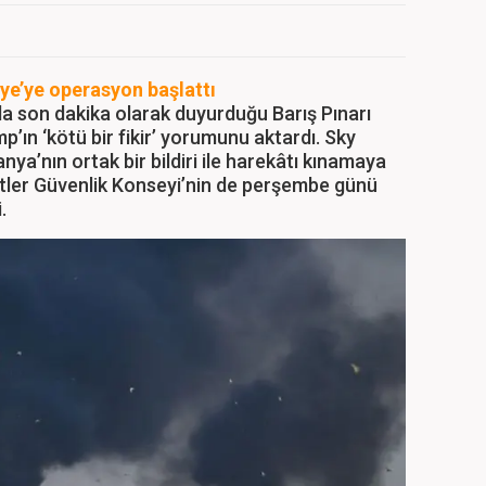
ye’ye operasyon başlattı
da son dakika olarak duyurduğu Barış Pınarı
’ın ‘kötü bir fikir’ yorumunu aktardı. Sky
nya’nın ortak bir bildiri ile harekâtı kınamaya
letler Güvenlik Konseyi’nin de perşembe günü
.