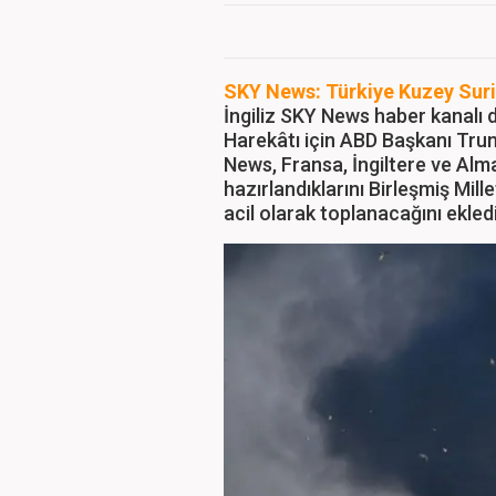
SKY News: Türkiye Kuzey Suri
İngiliz SKY News haber kanalı 
Harekâtı için ABD Başkanı Trump
News, Fransa, İngiltere ve Alma
hazırlandıklarını Birleşmiş Mil
acil olarak toplanacağını ekledi