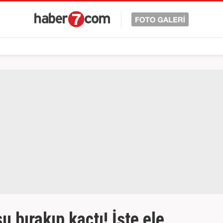
 bırakıp kaçtı! İşte ele