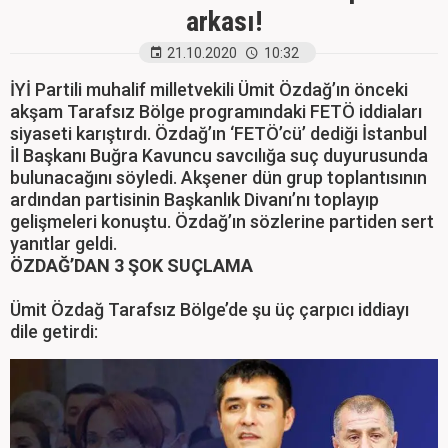
arkası!
21.10.2020
10:32
İYİ Partili muhalif milletvekili Ümit Özdağ’ın önceki
akşam Tarafsız Bölge programındaki FETÖ iddiaları
siyaseti karıştırdı. Özdağ’ın ‘FETÖ’cü’ dediği İstanbul
İl Başkanı Buğra Kavuncu savcılığa suç duyurusunda
bulunacağını söyledi. Akşener dün grup toplantısının
ardından partisinin Başkanlık Divanı’nı toplayıp
gelişmeleri konuştu. Özdağ’ın sözlerine partiden sert
yanıtlar geldi.
ÖZDAĞ’DAN 3 ŞOK SUÇLAMA
Ümit Özdağ Tarafsız Bölge’de şu üç çarpıcı iddiayı
dile getirdi: