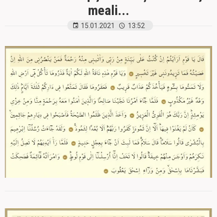
meali...
15.01.2021
13:52