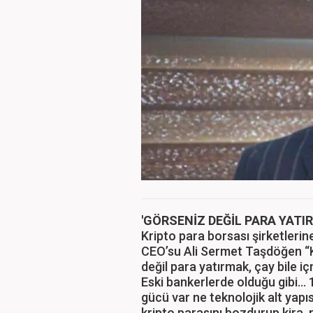
'GÖRSENİZ DEĞİL PARA YATI
Kripto para borsası şirketlerin
CEO’su Ali Sermet Taşdöğen “K
değil para yatırmak, çay bile i
Eski bankerlerde olduğu gibi... 
gücü var ne teknolojik alt yapısı
kripto parasını bozdurup kira,