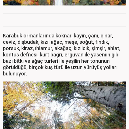
Karabük ormanlarında köknar, kayın, çam, çınar,
ceviz, dişbudak, kızıl ağaç, meşe, söğüt, fındık,
porsuk, kiraz, ıhlamur, akağaç, kızılcık, şimşir, ahlat,
kontus defnesi, kurt bağrı, erguvan ile yasemin gibi
bazı bitki ve ağaç türleri ile yeşilin her tonunun
görüldüğü, birçok kuş türü ile uzun yürüyüş yolları
bulunuyor.